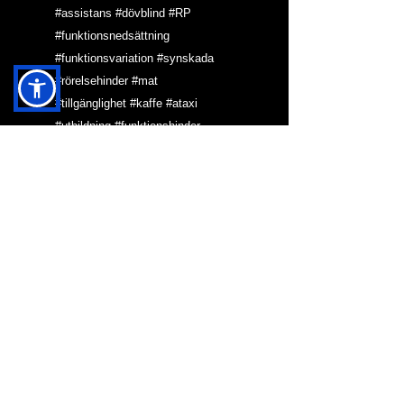
#assistans
#dövblind
#RP
#funktionsnedsättning
#funktionsvariation
#synskada
#rörelsehinder
#mat
#tillgänglighet
#kaffe
#ataxi
#utbildning
#funktionshinder
#dövblindhet
#teckenspråk
#funktionshindrad
NYTT I BLOGG & KRÖNIKOR
HJÄRNAN OCH MAH
JONG
VARFÖR SKA DEN
HÄR HEMSIDAN