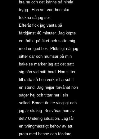
bra nu och det känns så himla 
trygg.  Hon vet vart hon ska 
teckna så jag ser.
Efteråt fick jag vänta på 
färdtjänst 40 minuter. Jag köpte 
en tårtbit på fiket och satte mig 
med en god bok. Plötsligt när jag 
sitter där och mumsar på min 
bakelse märker jag att det satt 
sig nån vid mitt bord. Hon sitter 
till rätta så hon verkar ha suttit 
en stund. Jag hejjar förvånat hon 
säger hej och tittar ner i sin 
sallad. Bordet är lite vingligt och 
jag är skakig. Besväras hon av 
det? Underlig situation. Jag får 
en tvångmässigt behov av att 
prata med henne och förklara 