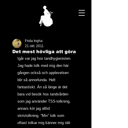
Frida Ingha
21 okt. 2011
Det mest hövliga att göra
Igår var jag hos tandhygienisten. 
Jag hade tolk med mig den här 
gången också och upplevelsen  
blir så annorlunda. Helt 
fantastiskt. Än så länge är det 
bara vid besök hos tandvården 
som jag använder TSS-tolkning, 
annars kör jag alltid 
skrivtolkning. “Min” tolk som 
oftast tolkar mig känner mig rätt 