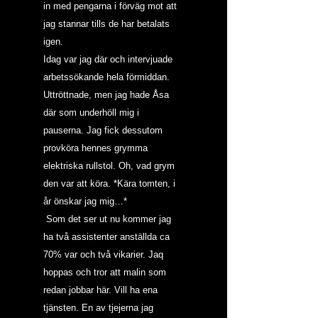
in med pengarna i förväg mot att 
jag stannar tills de har betalats 
igen.
Idag var jag där och intervjuade 
arbetssökande hela förmiddan. 
Uttröttnade, men jag hade Åsa 
där som underhöll mig i 
pauserna. Jag fick dessutom 
provköra hennes grymma 
elektriska rullstol. Oh, vad grym 
den var att köra. *Kära tomten, i 
år önskar jag mig…*
 Som det ser ut nu kommer jag 
ha två assistenter anställda ca 
70% var och två vikarier. Jaq 
hoppas och tror att malin som 
redan jobbar här. Vill ha ena 
tjänsten. En av tjejerna jag 