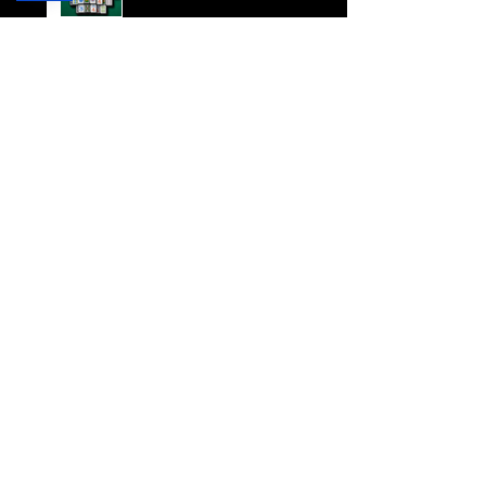
VARFÖR SKA DEN
HÄR HEMSIDAN
FINNAS?
TILLGÄNGLIGHET
PÅ HEMSIDAN
FACEBOOK:
FRIDA INGHA