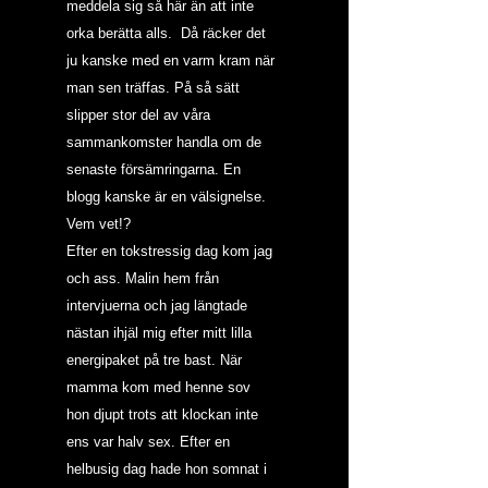
meddela sig så här än att inte 
orka berätta alls.  Då räcker det 
ju kanske med en varm kram när 
man sen träffas. På så sätt 
slipper stor del av våra 
sammankomster handla om de 
senaste försämringarna. En 
blogg kanske är en välsignelse.  
Vem vet!?
Efter en tokstressig dag kom jag 
och ass. Malin hem från 
intervjuerna och jag längtade 
nästan ihjäl mig efter mitt lilla 
energipaket på tre bast. När 
mamma kom med henne sov 
hon djupt trots att klockan inte 
ens var halv sex. Efter en 
helbusig dag hade hon somnat i 