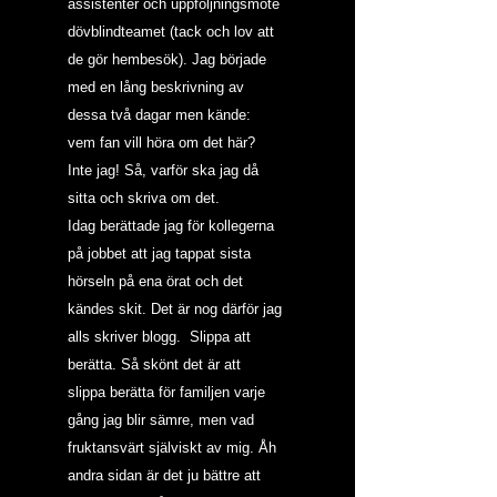
assistenter och uppföljningsmöte 
dövblindteamet (tack och lov att 
de gör hembesök). Jag började 
med en lång beskrivning av 
dessa två dagar men kände: 
vem fan vill höra om det här? 
Inte jag! Så, varför ska jag då 
sitta och skriva om det.
Idag berättade jag för kollegerna 
på jobbet att jag tappat sista 
hörseln på ena örat och det 
kändes skit. Det är nog därför jag 
alls skriver blogg.  Slippa att 
berätta. Så skönt det är att 
slippa berätta för familjen varje 
gång jag blir sämre, men vad 
fruktansvärt själviskt av mig. Åh 
andra sidan är det ju bättre att 