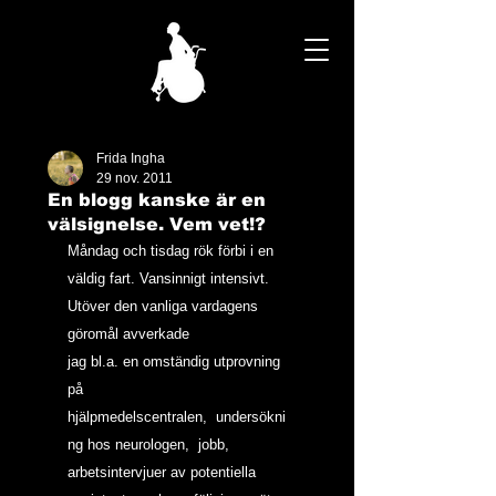
Frida Ingha
29 nov. 2011
En blogg kanske är en
välsignelse. Vem vet!?
Måndag och tisdag rök förbi i en 
väldig fart. Vansinnigt intensivt. 
Utöver den vanliga vardagens 
göromål avverkade 
jag bl.a. en omständig utprovning 
på 
hjälpmedelscentralen,  undersökni
ng hos neurologen,  jobb, 
arbetsintervjuer av potentiella 