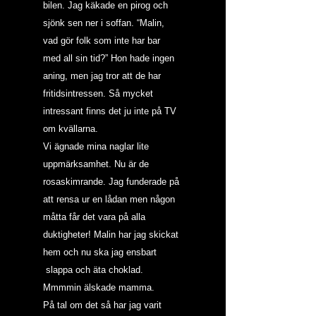
bilen. Jag käkade en pirog och 
sjönk sen ner i soffan. “Malin, 
vad gör folk som inte har bar 
med all sin tid?” Hon hade ingen 
aning, men jag tror att de har 
fritidsintressen. Så mycket 
intressant finns det ju inte på TV 
om kvällarna.
Vi ägnade mina naglar lite 
uppmärksamhet. Nu är de 
rosaskimrande. Jag funderade på 
att rensa ur en lådan men någon 
måtta får det vara på alla 
duktigheter! Malin har jag skickat 
hem och nu ska jag ensbart 
 slappa och äta choklad. 
Mmmmin älskade mamma.
På tal om det så har jag varit 