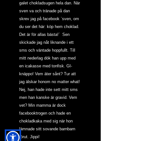
galet chokladsugen hela dan. När 
sven va och tränade på dan 
skrev jag på facebook `sven, om 
du ser det här: köp hem choklad. 
Det är för allas bästa!´  Sen 
skickade jag nåt liknande i ett 
sms och väntade hoppfullt. Till 
mitt nederlag dök han upp med 
en icakasse med tonfisk. GI-
knäppo! Vem äter sånt? Tur att 
jag älskar honom no matter what! 
Nej, han hade inte sett mitt sms 
men han kanske är gravid. Vem 
vet? Min mamma är dock 
facebooktrogen och hade en 
chokladkaka med sig när hon 
lämnade sitt sovande barnbarn 
förut. Jippi!