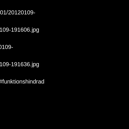
2/01/20120109-
0109-191606.jpg 
0109-
0109-191636.jpg 
#funktionshindrad