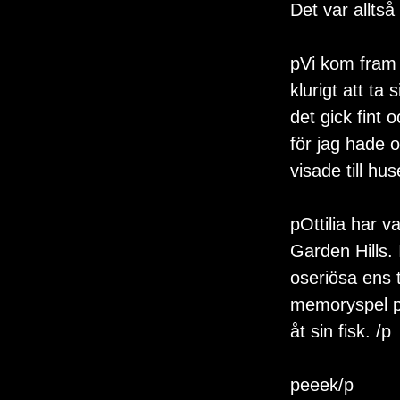
Det var alltså
pVi kom fram v
klurigt att ta
det gick fint 
för jag hade 
visade till hu
pOttilia har v
Garden Hills.
oseriösa ens t
memoryspel p
åt sin fisk. /p
peeek/p