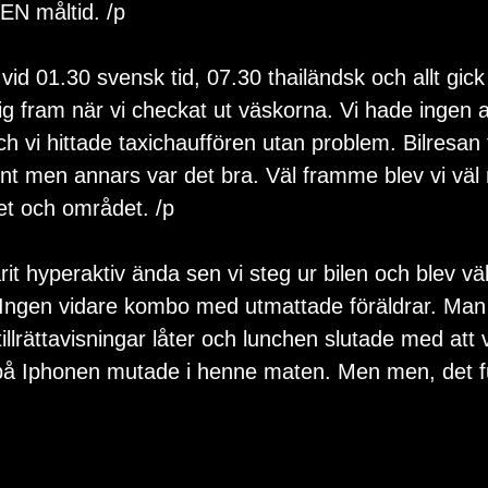
 EN måltid. /p
id 01.30 svensk tid, 07.30 thailändsk och allt gick fi
 sig fram när vi checkat ut väskorna. Vi hade ingen
och vi hittade taxichauffören utan problem. Bilresan ti
ont men annars var det bra. Väl framme blev vi väl
set och området. /p
arit hyperaktiv ända sen vi steg ur bilen och blev 
 Ingen vidare kombo med utmattade föräldrar. Man 
illrättavisningar låter och lunchen slutade med att 
å Iphonen mutade i henne maten. Men men, det f