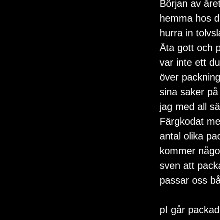
Början av åre
hemma hos dem.
hurra in tolvs
Äta gott och 
var inte ett d
över packning
sina saker på 
jag med all sä
Färgkodat med
antal olika pa
kommer någon a
sven att pack
passar oss bå
pI går packad