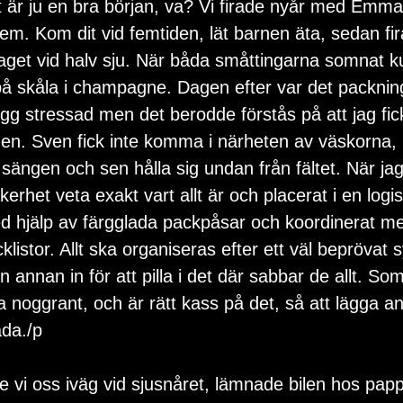
t är ju en bra början, va? Vi firade nyår med Emma,
 Kom dit vid femtiden, lät barnen äta, sedan fira ju
laget vid halv sju. När båda småttingarna somnat k
på skåla i champagne. Dagen efter var det packnin
ugg stressad men det berodde förstås på att jag fick
en. Sven fick inte komma i närheten av väskorna, 
sängen och sen hålla sig undan från fältet. När jag 
kerhet veta exakt vart allt är och placerat i en logi
 hjälp av färgglada packpåsar och koordinerat med
cklistor. Allt ska organiseras efter ett väl beprövat
nnan in för att pilla i det där sabbar de allt. Som
a noggrant, och är rätt kass på det, så att lägga a
da./p
e vi oss iväg vid sjusnåret, lämnade bilen hos papp