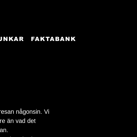
FUNKAR
FAKTABANK
resan någonsin. Vi 
tre än vad det 
jan.