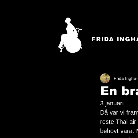
FRIDA INGH
Frida Ingha
En br
3 januari
Då var vi fra
reste Thai air
behövt vara. M