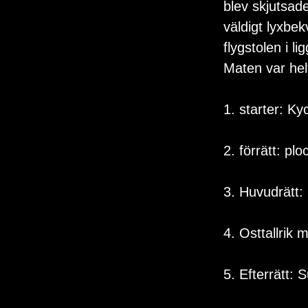
blev skjutsade 
väldigt lyxbe
flygstolen i 
Maten var helt
1. starter: Ky
2. förrätt: plo
3. Huvudrätt: 
4. Osttallrik m
5. Efterrätt: