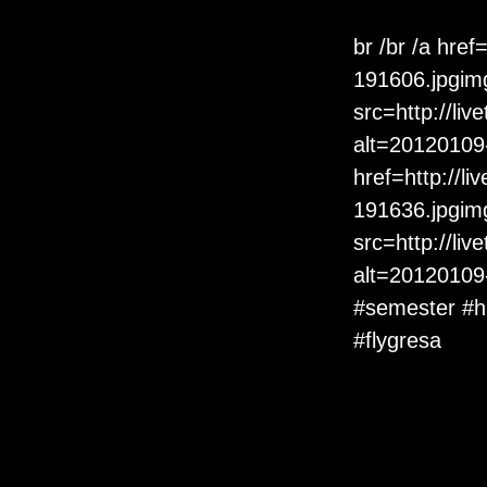
br /br /a hre
191606.jpgim
src=http://li
alt=20120109-1
href=http://l
191636.jpgim
src=http://li
alt=20120109-
#semester
#h
#flygresa