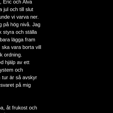
 Eric och Alva 
l och till slut 
unde vi varva ner. 
g på hög nivå. Jag 
 styra och ställa 
bara lägga fram 
ska vara borta vill 
sk ordning. 
 hjälp av ett 
 system och 
 tur är så avskyr 
nsvaret på mig 
a, åt frukost och 