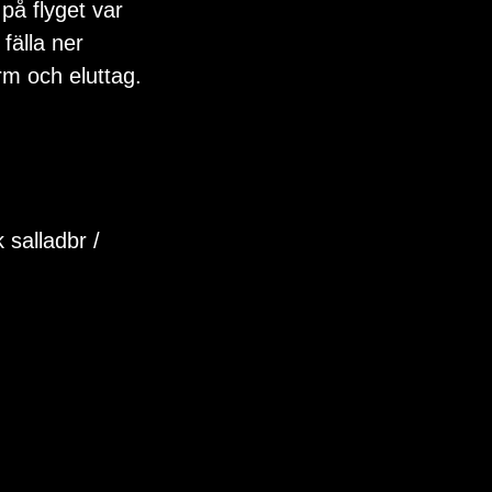
 på flyget var 
fälla ner 
rm och eluttag. 
k salladbr /