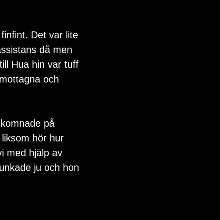
nfint. Det var lite 
 assistans då men 
ll Hua hin var tuff 
 mottagna och 
välkomnade på 
liksom hör hur 
vi med hjälp av 
unkade ju och hon 