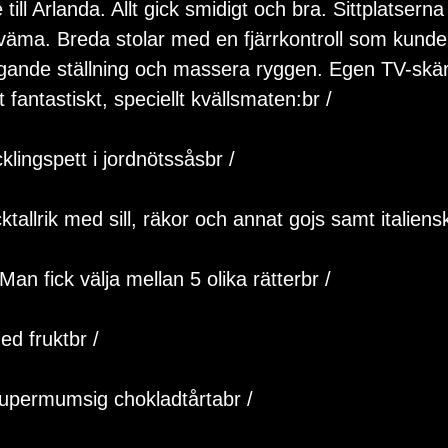
till Arlanda. Allt gick smidigt och bra. Sittplatserna
kväma. Breda stolar med en fjärrkontroll som kunde 
liggande ställning och massera ryggen. Egen TV-skä
 fantastiskt, speciellt kvällsmaten:br /
cklingspett i jordnötssåsbr /
cktallrik med sill, räkor och annat gojs samt italiens
Man fick välja mellan 5 olika rätterbr /
ed fruktbr /
 Supermumsig chokladtårtabr /