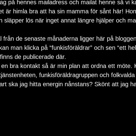
 tag på hennes mailadress och mailat henne så vi ka
  Det är himla bra att ha sin mamma för sånt här! Ho
n släpper lös när inget annat längre hjälper och ma
 från de senaste månaderna ligger här på bloggen
kan man klicka på “funkisföräldrar” och sen “ett he
 finns de publicerade där.
 en bra kontakt så är min plan att ordna ett möte
jänstenheten, funkisföräldragruppen och folkvalda po
art ska jag hitta energin nånstans? Skönt att jag ha