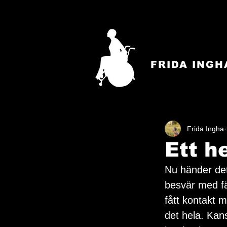
FRIDA INGH
Frida Ingha
Ett h
Nu händer det
besvär med fä
fått kontakt 
det hela. Kan