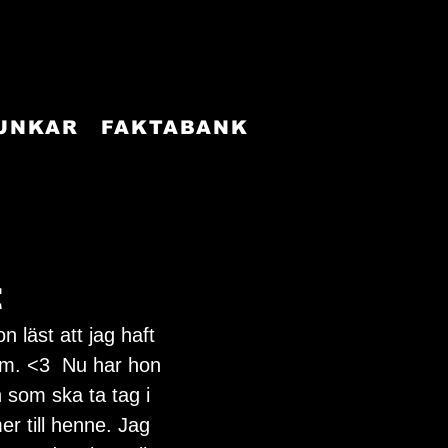
FUNKAR
FAKTABANK
t
läst att jag haft 
em. <3  Nu har hon 
som ska ta tag i 
 till henne. Jag 