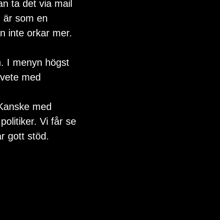
n ta det via mail 
n är som en 
n inte orkar mer. 
. I menyn högst 
lvete med 
. Kanske med 
litiker. Vi får se 
r gott stöd.