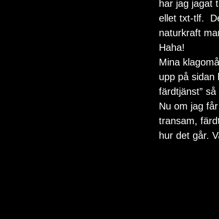
har jag jagat
ellet txt-tlf.
naturkraft ma
Haha!
Mina klagomål
upp på sidan 
färdtjänst” så
Nu om jag får
transam, färdt
hur det går. V