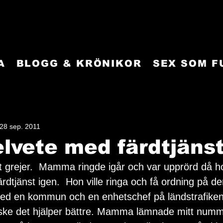
A
BLOGG & KRÖNIKOR
SEX SOM 
28 sep. 2011
elvete med färdtjäns
 grejer.  Mamma ringde igår och var upprörd då hon 
rdtjänst igen.  Hon ville ringa och få ordning på d
med en kommun och en enhetschef på ländstrafiken 
ske det hjälper bättre. Mamma lämnade mitt nummer