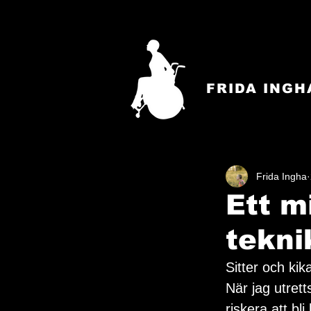
FRIDA INGH
Frida Ingha
Ett m
tekni
Sitter och kik
När jag utrett
riskera att bl