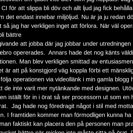
a CI för att slippa bli döv och allt ljud jag fick behåll
 det endast innebar miljöljud. Nu är ja ju redan d
 så jag har verkligen inget att förlora. När väl ope
li bättre
givande att jobba där jag jobbar under utredningen s
ebro opererades.  Annars hade det nog känts väldig
ionen. Man blev verkligen smittad av entusiasmen kr
 är att på konstgjord väg koppla förbi ett mänsklig
 följa operationen via videollänk i min gamla blogg 
tt de inte varit mer nytänkande med designen. Utöv
llen iställt för in i örat så ser processorn ut som en 
rat.  Jag hade nog föredragit något i stil med mott
en. I framtiden kommer man förmodligen kunna ha e
man faktiskt kan placera den på personen man pr
 mycket bättre när micken inte måste sitta på örat. D