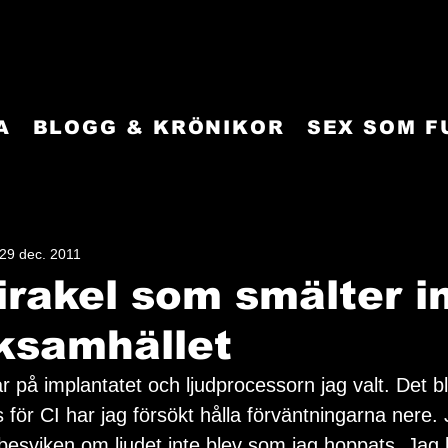
A
BLOGG & KRÖNIKOR
SEX SOM 
29 dec. 2011
irakel som smälter in
ksamhället
ar på implantatet och ljudprocessorn jag valt. Det bl
s för CI har jag försökt hålla förväntningarna nere. 
i besviken om ljudet inte blev som jag hoppats. Ja