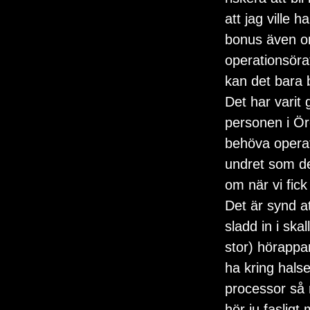
att jag ville h
bonus även om
operationsörat
kan det bara b
Det har varit 
personen i Ör
behöva operat
undret som det
om när vi fick
Det är synd a
sladd in i ska
stor) hörappa
ha kring hals
processor så 
hör ju fasligt