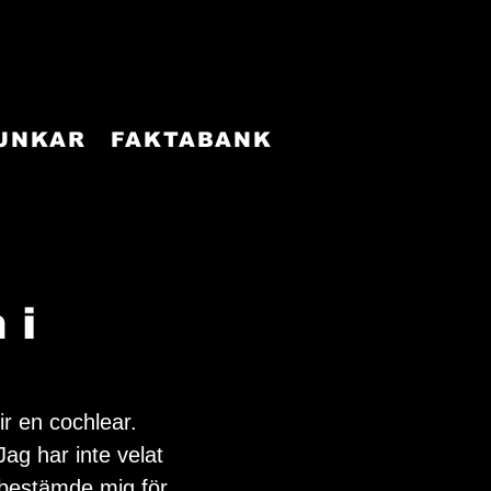
FUNKAR
FAKTABANK
 i
ir en 
cochlear
.  
Jag har inte velat 
g bestämde mig för 