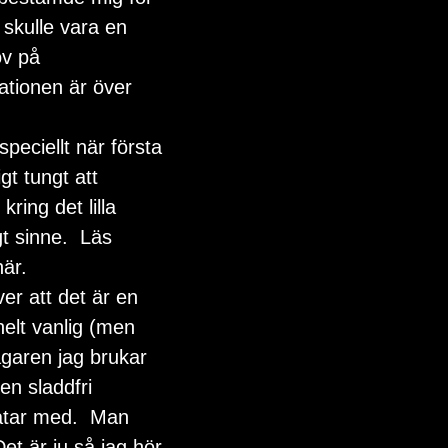
a skulle vara en 
öv på 
rationen är över 
peciellt när första 
t tungt att 
ing det lilla 
t sinne.  Läs 
här
.
er att det är en 
helt vanlig (men 
agaren jag brukar 
n sladdfri 
atar med.  Man 
et är ju så jag hör 