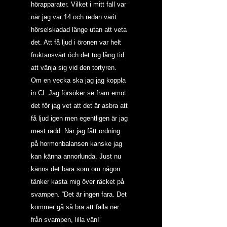
hörapparater. Vilket i mitt fall var 
när jag var 14 och redan varit 
hörselskadad länge utan att veta 
det. Att få ljud i öronen var helt 
fruktansvärt óch det tog lång tid 
att vänja sig vid den tortyren. 
Om en vecka ska jag jag koppla 
in CI. Jag försöker se fram emot 
det för jag vet att det är asbra att 
få ljud igen men egentligen är jag 
mest rädd. När jag fått ordning 
på hormonbalansen kanske jag 
kan känna annorlunda. Just nu  
känns det bara som om någon 
tänker kasta mig över räcket på 
svampen. “Det är ingen fara. Det 
kommer gå så bra att falla ner 
från svampen, lilla vän!”