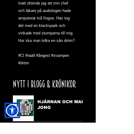
Inatt drömde jag att min chef 
och läkare på audiologen hade 
amputerat två fingrar. Han tog 
det med en klackspark och 
vinkade med stumparna till mig. 
Hur ska man tolka en sån dröm?  
#CI
#rädd
#ångest
#svampen
#dröm
NYTT I BLOGG & KRÖNIKOR
HJÄRNAN OCH MAH
JONG
VARFÖR SKA DEN