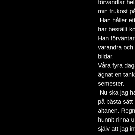
förvandlar hel
min frukost på
 Han håller ett paraply över brickan men brickan är ändå full av regnvatten. Jag 
har beställt k
Han förväntar
varandra och 
bildar.
Våra fyra dag
ägnat en tanke
semester. 
 Nu ska jag ha denna regniga dag och komma ikapp. Ottilia underhåller sig själv 
på bästa sätt
altanen. Regn
hunnit rinna 
själv att jag i