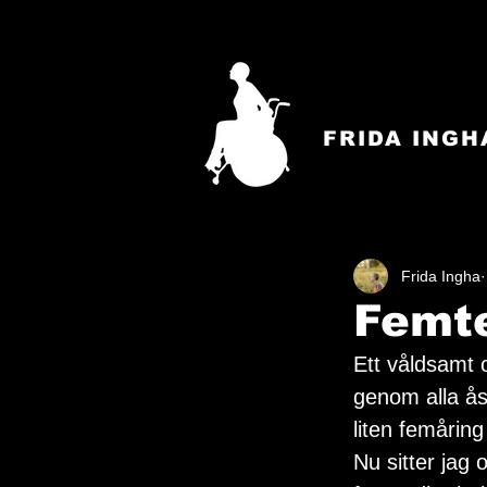
FRIDA INGH
Frida Ingha
Femte
Ett våldsamt 
genom alla ås
liten femåring
Nu sitter jag 