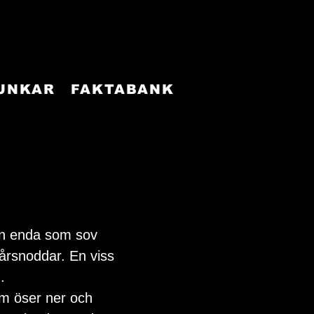
FUNKAR
FAKTABANK
en enda som sov 
årsnoddar. En viss 
.
som öser ner och 