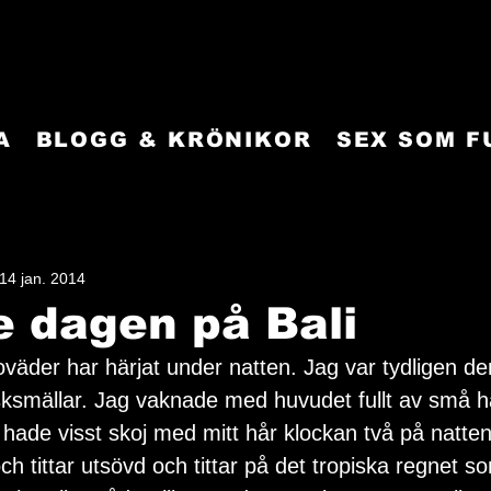
A
BLOGG & KRÖNIKOR
SEX SOM 
14 jan. 2014
 dagen på Bali
oväder har härjat under natten. Jag var tydligen d
ksmällar. Jag vaknade med huvudet fullt av små h
 hade visst skoj med mitt hår klockan två på natten
och tittar utsövd och tittar på det tropiska regnet 