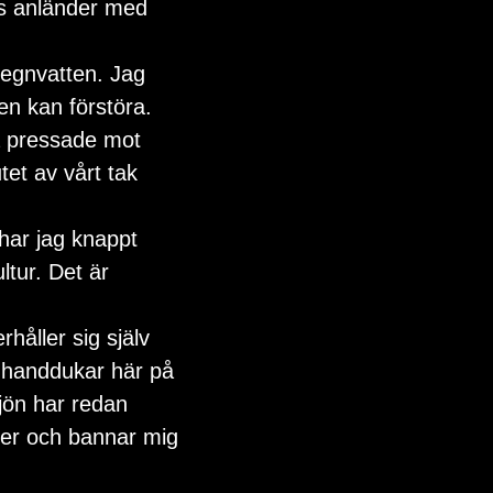
es anländer med 
en kan förstöra. 
a pressade mot 
et av vårt tak 
har jag knappt 
ltur. Det är 
h handdukar här på 
jön har redan 
der och bannar mig 