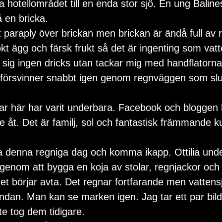
a hotellområdet till en enda stor sjö. En ung Balin
 en bricka. 
okt ägg och färsk frukt så det är ingenting som vatt
 sig ingen dricks utan tackar mig med handflatorn
försvinner snabbt igen genom regnväggen som slut
ar här har varit underbara. Facebook och bloggen 
 åt. Det är familj, sol och fantastisk främmande ku
 genom att bygga en koja av stolar, regnjackor oc
et börjar avta. Det regnar fortfarande men vattens
undan. Man kan se marken igen. Jag tar ett par bil
nte tog dem tidigare.