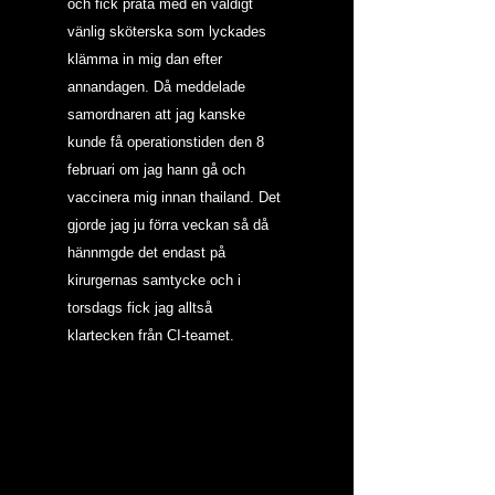
och fick prata med en väldigt 
vänlig sköterska som lyckades 
klämma in mig dan efter 
annandagen. Då meddelade 
samordnaren att jag kanske 
kunde få operationstiden den 8 
februari om jag hann gå och 
vaccinera mig innan thailand. Det 
gjorde jag ju förra veckan så då 
hännmgde det endast på 
kirurgernas samtycke och i 
torsdags fick jag alltså 
klartecken från CI-teamet.