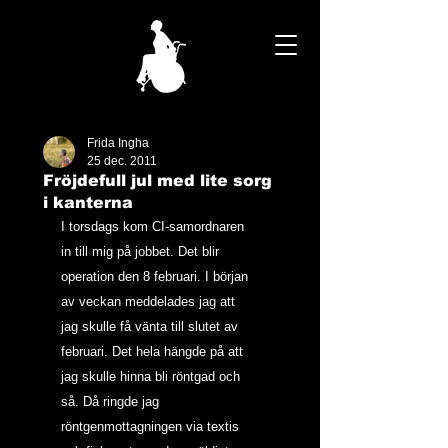
Frida Ingha
25 dec. 2011
Fröjdefull jul med lite sorg
i kanterna
I torsdags kom CI-samordnaren 
in till mig på jobbet. Det blir 
operation den 8 februari. I början 
av veckan meddelades jag att 
jag skulle få vänta till slutet av 
februari. Det hela hängde på att 
jag skulle hinna bli röntgad och 
så. Då ringde jag 
röntgenmottagningen via textis 