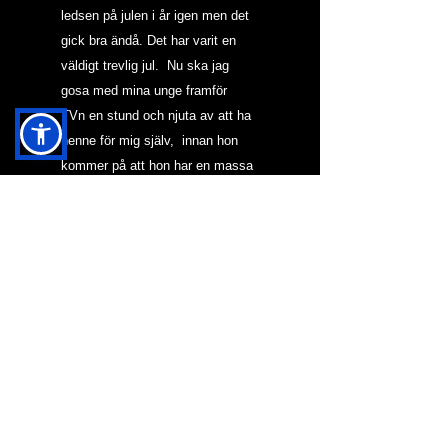
ledsen på julen i år igen men det 
gick bra ändå. Det har varit en 
väldigt trevlig jul.  Nu ska jag 
gosa med mina unge framför 
TVn en stund och njuta av att ha 
henne för mig själv,  innan hon 
kommer på att hon har en massa 
nya fina leksaker att leka med.
GOD JUL!!!
#sorg
#jul
#CI
#minnen
#glädje
NYTT I BLOGG & KRÖNIKOR
HJÄRNAN OCH MAH
JONG