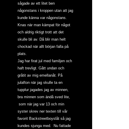
sågade av ett litet ben 
någonstans i kroppen utan att jag 
kunde känna var någonstans. 
Knas när man kämpat för något 
och aldrig riktigt trott att det 
skulle bli av. Då blir man helt 
chockad när allt början falla på 
plats.
Jag har firat jul med familjen och 
haft trevligt. Gått undan och 
gråtit av mig emellanåt. På 
julafton när jag skulle ta en 
tupplur jagades jag av minnen, 
bra minnen som ändå sved lite, 
 som när jag var 13 och min 
syster skrev ner texten till vår 
favorit Backstreetboyslåt så jag 
kundes sjunga med.  Nu fattade 