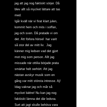
jag att jag nog faktiskt sörjer. Då 
blev allt så mycket lättare att tas 
med.
Igår kväll när vi firat klart julen, 
kommit hem och mös i soffan, 
jag och sven. Då pratade vi om 
det. Att förlora hörsel  har varit 
så stor del av mitt liv.  Jag 
känner mig ledsen vad det gjort 
mot mig som person. Allt jag 
missade när ottilia började prata 
smärtar helt oerhört. Att jag 
nästan avskyr musik som en 
gång var mitt största intresse. Aj!
Idag vaknar jag och mår så 
mycket bättre! Nu kan jag nog 
faktiiskt lämna det där ledsna. 
Surt att jagt skulle behöva vara 