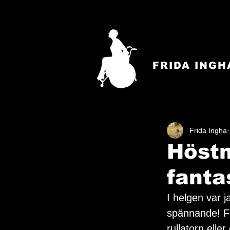
FRIDA INGH
Frida Ingha
Höstm
fanta
I helgen var 
spännande! För
rullatorn elle