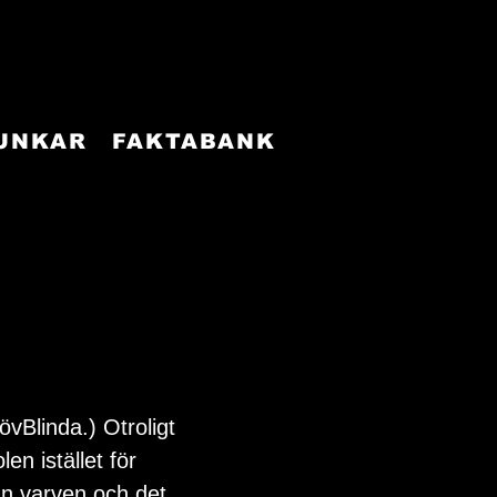
FUNKAR
FAKTABANK
Blinda.) Otroligt 
en istället för 
an varven och det 