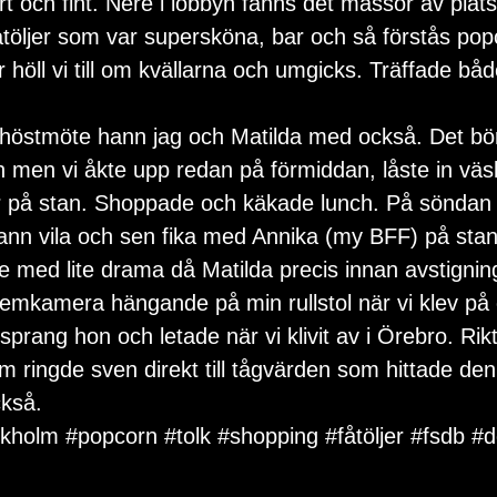
rt och fint. Nere i lobbyn fanns det massor av plat
åtöljer som var supersköna, bar och så förstås po
höll vi till om kvällarna och umgicks. Träffade bå
 höstmöte hann jag och Matilda med också. Det bö
n men vi åkte upp redan på förmiddan, låste in väs
r på stan. Shoppade och käkade lunch. På söndan 
hann vila och sen fika med Annika (my BFF) på stan
e med lite drama då Matilda precis innan avstigning
temkamera hängande på min rullstol när vi klev på 
 sprang hon och letade när vi klivit av i Örebro. Rikt
 ringde sven direkt till tågvärden som hittade den.
kså.
ckholm
#popcorn
#tolk
#shopping
#fåtöljer
#fsdb
#d