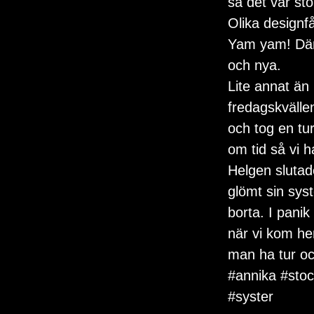
så det var sto
Olika designf
Yam yam! Där 
och nya.
Lite annat än
fredagskvälle
och tog en tu
om tid så vi 
Helgen slutad
glömt sin sys
borta. I panik
när vi kom hem
man ha tur oc
#annika
#sto
#syster