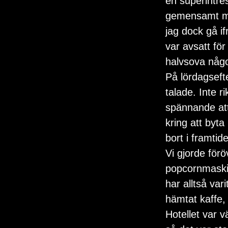
en superintre
gemensamt med
jag dock gå i
var avsatt för
halvsova någo
På lördagsef
talade. Inte r
spännande att
kring att byt
bort i framtid
Vi gjorde förö
popcornmaskin
har alltså var
hämtat kaffe, 
Hotellet var v