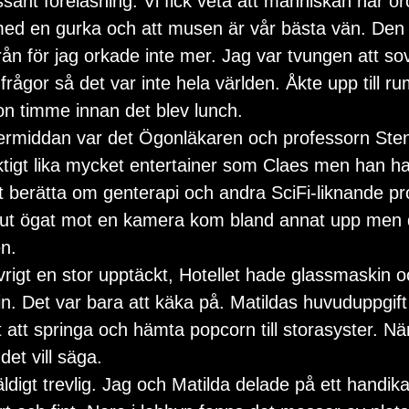
ssant föreläsning. Vi fick veta att människan har 
 en gurka och att musen är vår bästa vän. Den s
från för jag orkade inte mer. Jag var tvungen att s
 frågor så det var inte hela världen. Åkte upp till 
n timme innan det blev lunch.
termiddan var det Ögonläkaren och professorn St
iktigt lika mycket entertainer som Claes men han ha
 berätta om genterapi och andra SciFi-liknande pro
a ut ögat mot en kamera kom bland annat upp men de
en.
vrigt en stor upptäckt, Hotellet hade glassmaskin o
. Det var bara att käka på. Matildas huvuduppgift
it att springa och hämta popcorn till storasyster. Nä
det vill säga.
äldigt trevlig. Jag och Matilda delade på ett hand