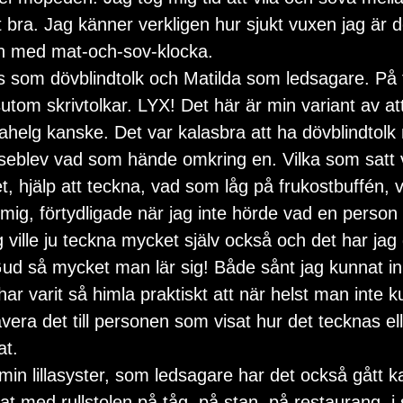
t bra. Jag känner verkligen hur sjukt vuxen jag är 
n med mat-och-sov-klocka.
 som dövblindtolk och Matilda som ledsagare. På 
utom skrivtolkar. LYX! Det här är min variant av at
ahelg kanske. Det var kalasbra att ha dövblindtol
rseblev vad som hände omkring en. Vilka som satt 
, hjälp att teckna, vad som låg på frukostbuffén
ig, förtydligade när jag inte hörde vad en perso
ville ju teckna mycket själv också och det har jag g
 Gud så mycket man lär sig! Både sånt jag kunnat i
har varit så himla praktiskt att när helst man inte k
era det till personen som visat hur det tecknas eller
at.
min lillasyster, som ledsagare har det också gått k
 med rullstolen på tåg, på stan, på restaurang, i 