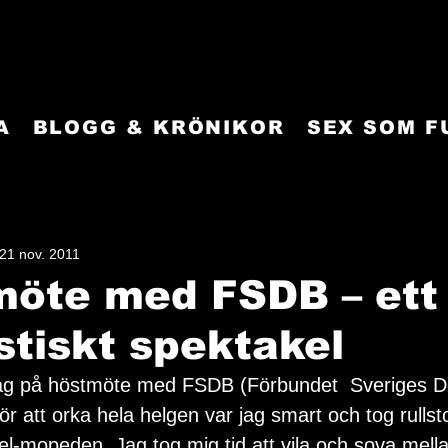
A
BLOGG & KRÖNIKOR
SEX SOM 
21 nov. 2011
öte med FSDB – ett
stiskt spektakel
jag på höstmöte med FSDB (Förbundet  Sveriges Döv
 att orka hela helgen var jag smart och tog rullstol
r el-mopeden. Jag tog mig tid att vila och sova mell