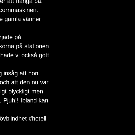
ser att hänga på. 
pcornmaskinen. 
de gamla vänner 
rjade på 
korna på stationen 
hade vi också gott 
.
 insåg att hon 
och att den nu var 
igt olyckligt men 
 Pjuh!! Ibland kan 
övblindhet
#hotell