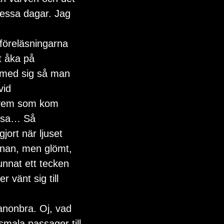
dessa dagar. Jag 
föreläsningarna 
t åka på 
k med sig så man 
vid 
, vem som kom 
n sa… Så 
jort när ljuset 
nnan, men glömt, 
unnat ett tecken 
 vänt sig till 
anonbra. Oj, vad 
smala passager till 