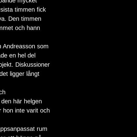
oroande mycket 
ista timmen fick 
ova. Den timmen 
rummet och hann 
en Andreasson som 
de en hel del 
jekt. Diskussioner 
t ligger långt 
ch 
 den här helgen 
r hon inte varit och 
ikappsanpassat rum 