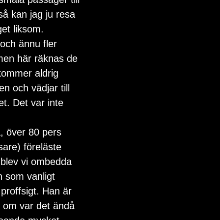
så kan jag ju resa 
et liksom.  
 och ännu fler 
, men här räknas de 
kommer aldrig 
n och vädjar till 
et. Det var inte 
, över 80 pers 
sare) föreläste 
 blev vi ombedda 
n som vanligt 
roffsigt. Han är 
e om var det ändå 