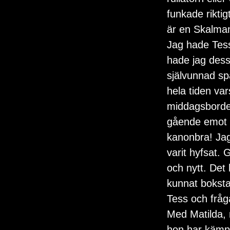
funkade riktig
är en Skalma
Jag hade Tess
hade jag dess
självunnad sp
hela tiden va
middagsbordet
gående emot m
kanonbra! Jag 
varit hyfsat.
och nytt. Det 
kunnat bokstav
Tess och fråg
Med Matilda, 
hon har kämpat