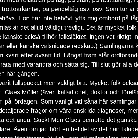
r trottoarkanter, på pendeltåg osv. osv. Som tur är 
ehövs. Hon har inte behövt lyfta mig ombord på tåg
s är det alltid väldigt trevligt. Det är mycket folk
de kanske också tillhör folksläktet, ingen vet riktigt
r eller kanske välsnidade redskap.) Samlingarna 
n kvart efter avsatt tid. Längst fram står ordförande
prata med varandra och sätta sig. Till slut gör alla d
en här gången.
arit fullspäckat men väldigt bra. Mycket folk också
ar. Claes Möller (även kallad chef, doktor och förelä
n på lördagen. Som vanligt vid såna här samlingar
a detaljerade frågor om våra enskilda diagnoser, me
sta det ändå. Suck! Men Claes bemötte det ganska p
lare. Även om jag hört en hel del av det han talad