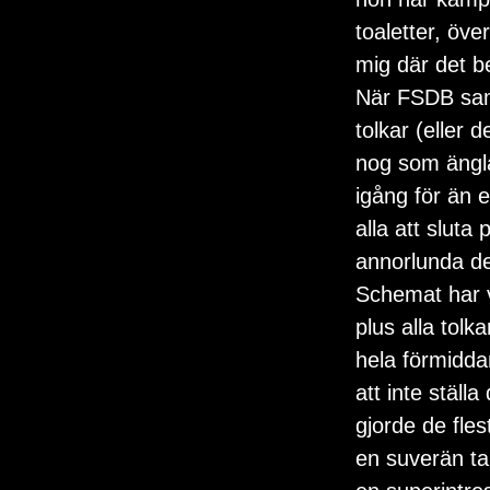
toaletter, öve
mig där det b
När FSDB samla
tolkar (eller 
nog som ängla
igång för än e
alla att sluta 
annorlunda d
Schemat har v
plus alla tolk
hela förmidda
att inte ställ
gjorde de fle
en suverän ta