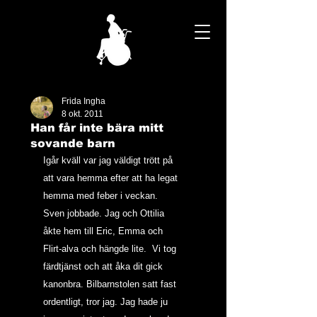
Frida Ingha
8 okt. 2011
Han får inte bära mitt
sovande barn
Igår kväll var jag väldigt trött på 
att vara hemma efter att ha legat 
hemma med feber i veckan. 
Sven jobbade. Jag och Ottilia 
åkte hem till Eric, Emma och 
Flirt-alva och hängde lite.  Vi tog 
färdtjänst och att åka dit gick 
kanonbra. Bilbarnstolen satt fast 
ordentligt, tror jag. Jag hade ju 