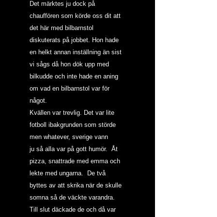
Det märktes ju dock på 
chauffören som körde oss dit att 
det här med bilbarnstol 
diskuterats på jobbet. Hon hade 
en helkt annan inställning än sist 
vi sågs då hon dök upp med 
bilkudde och inte hade en aning 
om vad en bilbarnstol var för 
något.
Kvällen var trevlig. Det var lite 
fotboll ibakgrunden som störde 
men whatever, sverige vann 
ju så alla var på gott humör.  Åt 
pizza, snattrade med emma och 
lekte med ungarna.  De två 
byttes av att skrika när de skulle 
somna så de väckte varandra. 
Till slut däckade de och då var 