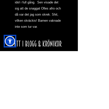
idol i full gång.  Sen visade det 
sig att de snaggat Olles afro och 
då var det jag som skrek. Shit, 
vilken skräckis! Barnen vaknade 
inte som tur var.
NYTT I BLOGG & KRÖNIKOR
HJÄRNAN OCH MAH
JONG
VARFÖR SKA DEN
HÄR HEMSIDAN
FINNAS?