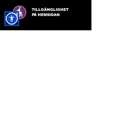
TILLGÄNGLIGHET
PÅ HEMSIDAN
FACEBOOK:
FRIDA INGHA
INSTAGRAM:
FRIDA INGHA
© Kreativitet av Frida Ingha 2024