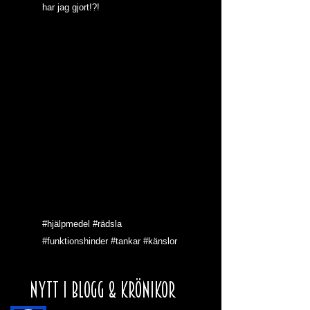
har jag gjort!?!
#hjälpmedel
#rädsla
#funktionshinder
#tankar
#känslor
NYTT I BLOGG & KRÖNIKOR