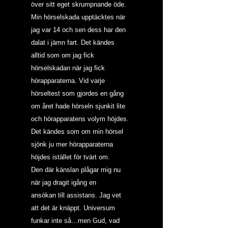
över sitt eget skrumpnande öde.
Min hörselskada upptäcktes när 
jag var 14 och sen dess har den 
dalat i jämn fart. Det kändes 
alltid som om jag fick 
hörselskadan när jag fick 
hörapparaterna. Vid varje 
hörseltest som gjordes en gång 
om året hade hörseln sjunkit lite 
och hörapparatens volym höjdes. 
Det kändes som om min hörsel 
sjönk ju mer hörapparaterna 
höjdes istället för tvärt om.
Den där känslan plågar mig nu 
när jag dragit igång en 
ansökan till assistans. Jag vet 
att det är knäppt. Universum 
funkar inte så…men Gud, vad 