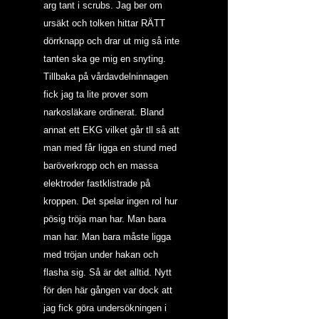
arg tant i scrubs. Jag ber om 
ursäkt och tolken hittar RÄTT 
dörrknapp och drar ut mig så inte 
tanten ska ge mig en snyting.
Tillbaka på vårdavdelninnagen 
fick jag ta lite prover som 
narkosläkare ordinerat. Bland 
annat ett EKG vilket går tll så att 
man med får ligga en stund med 
baröverkropp och en massa 
elektroder fastklistrade på 
kroppen. Det spelar ingen rol hur 
pösig tröja man har. Man bara 
man har. Man bara måste ligga 
med tröjan under hakan och 
flasha sig. Så är det alltid. Nytt 
för den här gången var dock att 
jag fick göra undersökningen i 