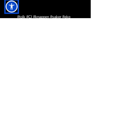
#tolk
#CI
#knappen
#saker
#ekg
#operation
NYTT I BLOGG & KRÖNIKOR
HJÄRNAN OCH MAH
JONG
VARFÖR SKA DEN
HÄR HEMSIDAN
FINNAS?