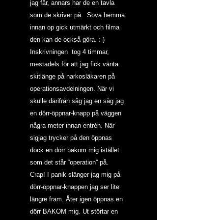
jag får, annars har de en tavla 
som de skriver på.  Sova hemma 
innan op gick utmärkt och filma 
den kan de också göra. :-)
Inskrivningen  tog 4 timmar, 
mestadels för att jag fick vänta 
skitlänge på narkosläkaren på 
operationsavdelningen. När vi 
skulle därifrån såg jag en såg jag 
en dörr-öppnar-knapp på väggen 
några meter innan entrén. När 
sigjag trycker på den öppnas 
dock en dörr bakom mig istället 
som det står “operation” på. 
Crap! I panik slänger jag mig på 
dörr-öppnar-knappen jag ser lite 
längre fram. Åter igen öppnas en 
dörr BAKOM mig. Ut störtar en 