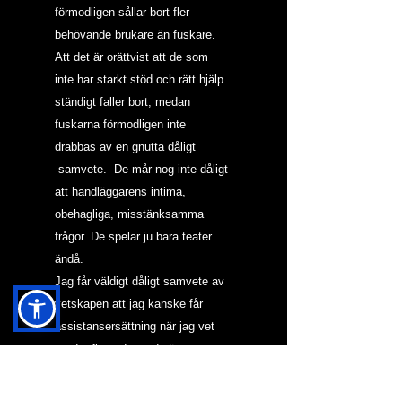
förmodligen sållar bort fler 
behövande brukare än fuskare. 
Att det är orättvist att de som 
inte har starkt stöd och rätt hjälp 
ständigt faller bort, medan 
fuskarna förmodligen inte 
drabbas av en gnutta dåligt 
 samvete.  De mår nog inte dåligt 
att handläggarens intima, 
obehagliga, misstänksamma 
frågor. De spelar ju bara teater 
ändå.
Jag får väldigt dåligt samvete av 
vetskapen att jag kanske får 
assistansersättning när jag vet 
att det finns de med värre 
funktionsnedsättningar vars 
ansökan får avslag gång på gång 