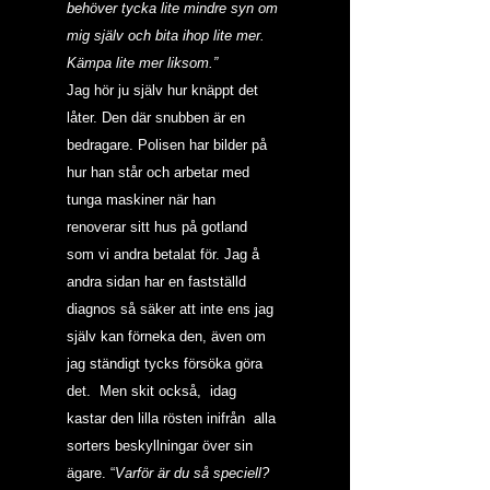
behöver tycka lite mindre syn om 
mig själv och bita ihop lite mer. 
Kämpa lite mer liksom.”
Jag hör ju själv hur knäppt det 
låter. Den där snubben är en 
bedragare. Polisen har bilder på 
hur han står och arbetar med 
tunga maskiner när han 
renoverar sitt hus på gotland 
som vi andra betalat för. Jag å 
andra sidan har en fastställd 
diagnos så säker att inte ens jag 
själv kan förneka den, även om 
jag ständigt tycks försöka göra 
det.  Men skit också,  idag 
kastar den lilla rösten inifrån  alla 
sorters beskyllningar över sin 
ägare. “
Varför är du så speciell? 