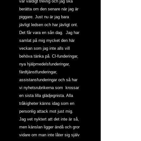
var väldigt trevlig och jag ska 
berätta om den senare när jag är 
piggare. Just nu är jag bara 
jävligt ledsen och har jävligt ont.  
Det får vara en sån dag.  Jag har 
samlat på mig mycket den här 
veckan som jag inte alls vill 
behöva tänka på. CI-funderingar, 
nya hjälpmedelsfunderingar, 
färdtjänstfunderingar, 
assistansfunderingar och så har 
vi nyhetsrubrikerna som  krossar 
en sista lilla glädjegnista. Alla 
tråkigheter känns idag som en 
personlig attack mot just mig. 
Jag vet nyktert att det inte är så, 
men känslan ligger ändå och gror 
vidare om man inte låter sig själv 