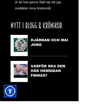
är att han garvar ihjäl sig när jag 
meddelar mina önskemål.
NYTT I BLOGG & KRÖNIKOR
HJÄRNAN OCH MAH
JONG
VARFÖR SKA DEN
HÄR HEMSIDAN
FINNAS?