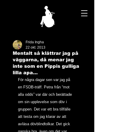
Frida Ingha
22 okt. 2013
Mentalt så klättrar jag på
väggarna, då menar jag
inte som en Pippis gulliga
lilla apa…
För några dagar sen var jag på 
en FSDB-träff. Petra från “mot 
alla odds” var där och berättade 
om sin upplevelse som döv i 
gruppen. Det var ett bra tillfälle 
att testa om jag klarar av att 
avläsa dövblindtolkar. Det gick 
ganska bra, även om det var 