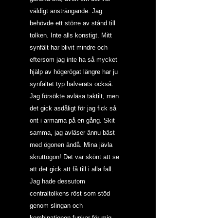
väldigt ansträngande. Jag 
behövde ett större av stånd till 
tolken. Inte alls konstigt. Mitt 
synfält har blivit mindre och 
eftersom jag inte ha så mycket 
hjälp av högerögat längre har ju 
synfältet typ halverats också. 
Jag försökte avläsa taktilt, men 
det gick asdåligt för jag fick så 
ont i armarna på en gång. Skit 
samma, jag avläser ännu bäst 
med ögonen ändå. Mina jävla 
skruttögon! Det var skönt att se 
att det gick att få till i alla fall. 
Jag hade dessutom 
centraltolkens röst som stöd 
genom slingan och 
kombinationen funkar för mig.