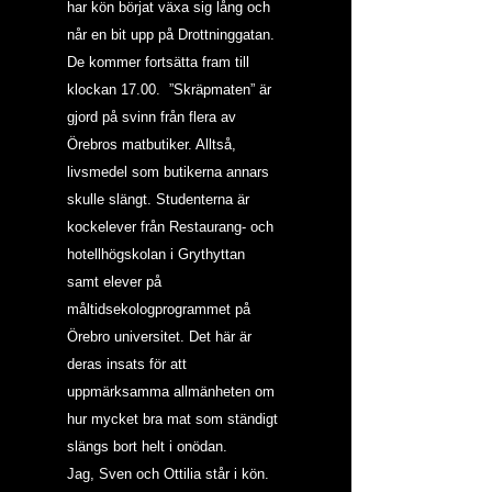
har kön börjat växa sig lång och 
når en bit upp på Drottninggatan. 
De kommer fortsätta fram till 
klockan 17.00.  ”Skräpmaten” är 
gjord på svinn från flera av 
Örebros matbutiker. Alltså, 
livsmedel som butikerna annars 
skulle slängt. Studenterna är 
kockelever från Restaurang- och 
hotellhögskolan i Grythyttan 
samt elever på 
måltidsekologprogrammet på 
Örebro universitet. Det här är 
deras insats för att 
uppmärksamma allmänheten om 
hur mycket bra mat som ständigt 
slängs bort helt i onödan.
Jag, Sven och Ottilia står i kön. 