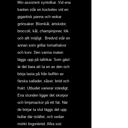
Min assistent syntolkar. Vid ena 
kanten står en kockelev vid en 
gigantisk panna och wokar 
grönsaker. Blomkål, ärtskidor, 
broccoli, kål, champinjoner, lök 
och allt möjligt.  Bredvid står en 
annan som grillar tomathalvor 
och korv. Den varma maten 
läggs upp på tallrikar. Som gäst 
är det bara att ta en av den och 
börja lasta på från buffén av 
färska sallader, såser, bröd och 
frukt. Utbudet varierar ständigt. 
Ena stunden ligger det skorpor 
och limpmackor på ett fat. När 
de börjar ta slut läggs det upp 
bullar där istället, och sedan 
mörkt lingonbröd. Allra sist 