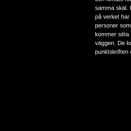
samma skäl. F
på verket har 
personer som m
kommer sitta 
väggen. De ko
punktskriften oc