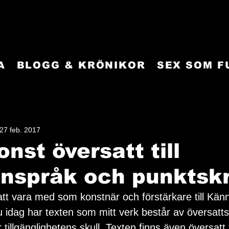
A
BLOGG & KRÖNIKOR
SEX SOM 
27 feb. 2017
onst översatt till
nspråk och punktskr
tt vara med som konstnär och förstärkare till Känn
 idag har texten som mitt verk består av översatts 
 tillgänglighetens skull. Texten finns även översatt t