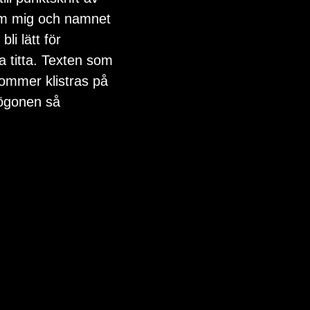
om mig och namnet 
li lätt för 
ka titta. Texten som 
kommer klistras på 
 ögonen så 
        