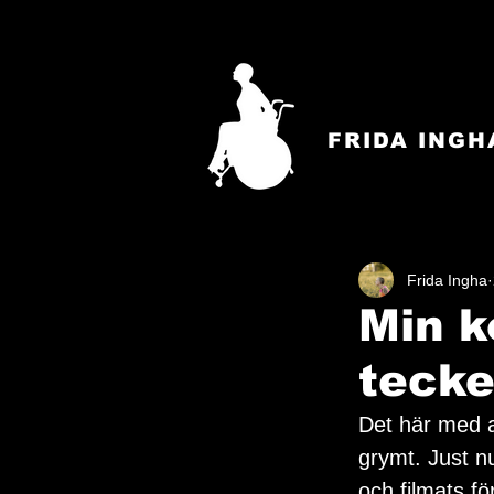
FRIDA INGH
Frida Ingha
Min k
tecke
Det här med a
grymt. Just nu
och filmats för