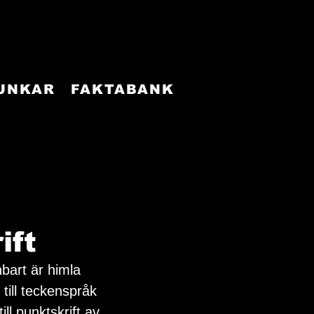
FUNKAR
FAKTABANK
ift
bart är himla 
till teckenspråk 
ill punktskrift av 