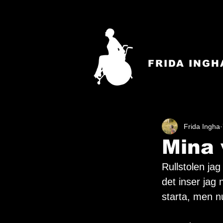
FRIDA INGH
Frida Ingha
Mina 
Rullstolen jag
det inser jag 
starta, men n