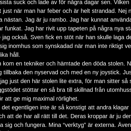
 just när man har feber och är helt strandad. Nej ne
a nästan. Jag är ju rambo. Jag har kunnat använd
har funkat. Jag har rivit upp tapeten på några nya st
 jag också. Sven fick en stöt när han skulle laga de
a sig inomhus som synskadad när man inte riktigt v
ika håll.
 kom en tekniker och hämtade den döda stolen. N
g tillbaka den nyservad och med en ny joystick. Jus
jag just den här stolen lite extra, för man sitter så 
gstödet stöttar en så bra till skillnad från utomhuss
r att ge mig maximal rörlighet.
 det egentligen inte är så konstigt att andra klagar
h att de har all rätt till det. Deras kroppar är ju de
ra sig och fungera. Mina “verktyg” är externa. Även 