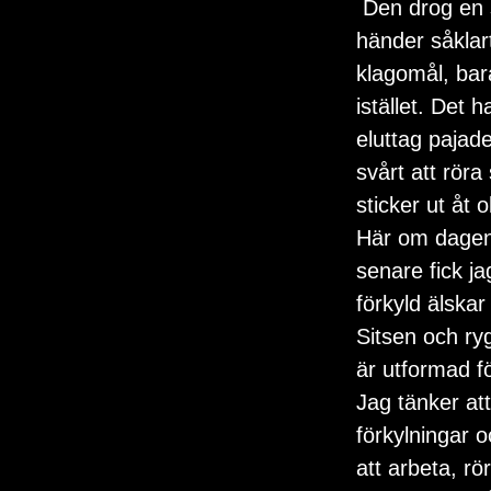
 Den drog en sista suck och lade av för några dagar sen. Vilken tajming! Sånt 
händer såklart
klagomål, bar
istället. Det 
eluttag pajade
svårt att rör
sticker ut åt ol
Här om dagen
senare fick ja
förkyld älskar 
Sitsen och ryg
är utformad fö
Jag tänker att
förkylningar oc
att arbeta, rö