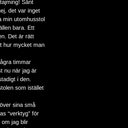
j, det var inget 
a min utomhusstol 
ällen bara. Ett 
n. Det är rätt 
et hur mycket man 
ågra timmar 
t nu när jag är 
stadigt i den. 
tolen som istället 
 över sina små 
ras “verktyg” för 
om jag blir 