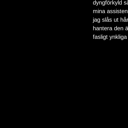
dyngförkyld s
mina assisten
jag slås ut hå
hantera den än
fasligt ynklig