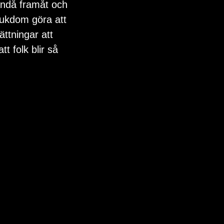
ändå framåt och 
jukdom göra att 
ättningar att 
 folk blir så 