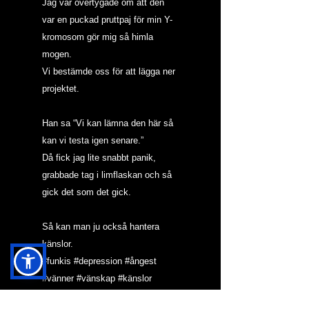
Jag var övertygade om att den 
var en puckad pruttpaj för min Y-
kromosom gör mig så himla 
mogen.
Vi bestämde oss för att lägga ner 
projektet.
Han sa “Vi kan lämna den här så 
kan vi testa igen senare.”
Då fick jag lite snabbt panik, 
grabbade tag i limflaskan och så 
gick det som det gick.
Så kan man ju också hantera 
känslor.
#funkis
#depression
#ångest
#vänner
#vänskap
#känslor