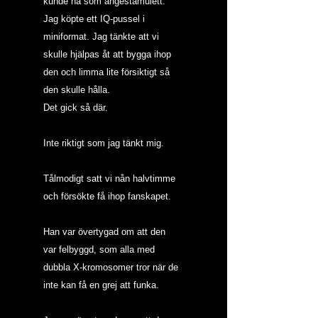
kunde ha som ångestamulett. 
Jag köpte ett IQ-pussel i 
miniformat. Jag tänkte att vi 
skulle hjälpas åt att bygga ihop 
den och limma lite försiktigt så 
den skulle hålla.
Det gick så där.
Inte riktigt som jag tänkt mig.
Tålmodigt satt vi nån halvtimme 
och försökte få ihop fanskapet.
Han var övertygad om att den 
var felbyggd, som alla med 
dubbla X-kromosomer tror när de 
inte kan få en grej att funka.