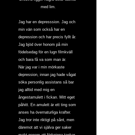
med lim.
Jag har en depresssion. Jag och 
min vän som också har en 
depression och har precis fyllt år. 
Jag bjöd över honom på min 
födelsedag för en lugn filmkväll 
och bara få va som man är.
När jag var i min mörkaste 
depression, innan jag hade vågat 
söka personlig assistans så bar 
jag alltid med mig en 
ångestamulett i fickan. Mitt eget 
påhitt. En amulett är ett ting som 
anses ha övernaturliga krafter. 
Jag tror inte riktigt på sånt, men 
däremot att vi själva ger saker 
makt genom att förknippa tankar, 