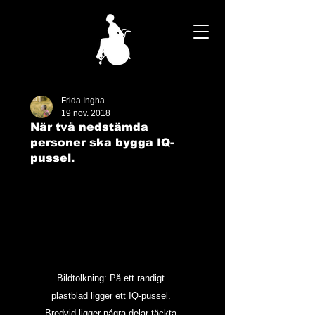
Frida Ingha
19 nov. 2018
När två nedstämda
personer ska bygga IQ-
pussel.
Bildtolkning: På ett randigt 
plastblad ligger ett IQ-pussel. 
Bredvid ligger några delar täckta 