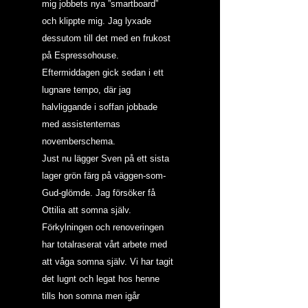
mig jobbets nya ”smartboard” 
och klippte mig. Jag lyxade 
dessutom till det med en frukost 
på Espressohouse. 
Eftermiddagen gick sedan i ett 
lugnare tempo, där jag 
halvliggande i soffan jobbade 
med assistenternas 
novemberschema.
Just nu lägger Sven på ett sista 
lager grön färg på väggen-som-
Gud-glömde. Jag försöker få 
Ottilia att somna själv. 
Förkylningen och renoveringen 
har totalraserat vårt arbete med 
att våga somna själv. Vi har tagit 
det lugnt och legat hos henne 
tills hon somna men igår 