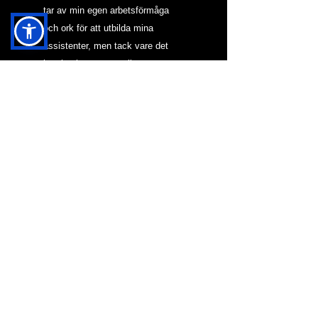
tar av min egen arbetsförmåga 
och ork för att utbilda mina 
assistenter, men tack vare det 
kan jag leva ett gott liv.
NYTT I BLOGG & KRÖNIKOR
HJÄRNAN OCH MAH
JONG
VARFÖR SKA DEN
HÄR HEMSIDAN
FINNAS?