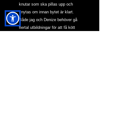
knutar som ska pillas upp och 
knytas om innan bytet är klart. 
Både jag och Denize behöver gå 
flertal utbildningar för att få kött 
på benen. Från och mer 1 mars 
börjar jag förhoppningsvis som 
medlem i kooperativet där ord 
som brukare inte existerar. Där är 
man assistansanvändare och 
arbetsledare istället. Det passar 
mig bra.
#assistans
#assistent
#independentliving
#koopertiv
NYTT I BLOGG & KRÖNIKOR
HJÄRNAN OCH MAH