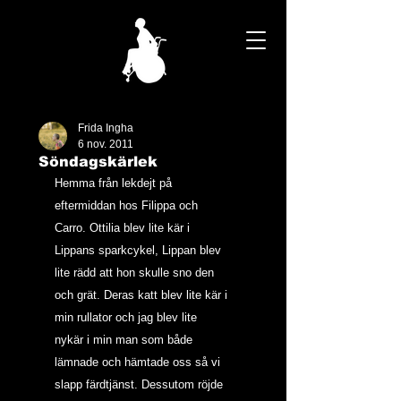
Frida Ingha
6 nov. 2011
Söndagskärlek
Hemma från lekdejt på 
eftermiddan hos Filippa och 
Carro. Ottilia blev lite kär i 
Lippans sparkcykel, Lippan blev 
lite rädd att hon skulle sno den 
och grät. Deras katt blev lite kär i 
min rullator och jag blev lite 
nykär i min man som både 
lämnade och hämtade oss så vi 
slapp färdtjänst. Dessutom röjde 