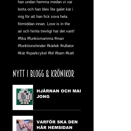
han undan hemma medan vi var 
borta och han blev lite galet kär i 
mig för att han fick sova hela 
förmiddan innan. Love is in the 
air och himla trevligt har det varit!
#fika
#funkismamma
#man
#funktionshinder
#kärlek
#rullator
#kär
#sparkcykel
#bil
#barn
#katt
NYTT I BLOGG & KRÖNIKOR
HJÄRNAN OCH MAH
JONG
VARFÖR SKA DEN
HÄR HEMSIDAN