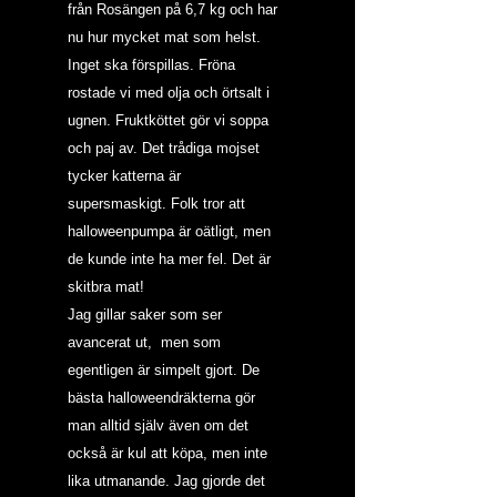
från Rosängen på 6,7 kg och har 
nu hur mycket mat som helst. 
Inget ska förspillas. Fröna 
rostade vi med olja och örtsalt i 
ugnen. Fruktköttet gör vi soppa 
och paj av. Det trådiga mojset 
tycker katterna är 
supersmaskigt. Folk tror att 
halloweenpumpa är oätligt, men 
de kunde inte ha mer fel. Det är 
skitbra mat!
Jag gillar saker som ser 
avancerat ut,  men som 
egentligen är simpelt gjort. De 
bästa halloweendräkterna gör 
man alltid själv även om det 
också är kul att köpa, men inte 
lika utmanande. Jag gjorde det 