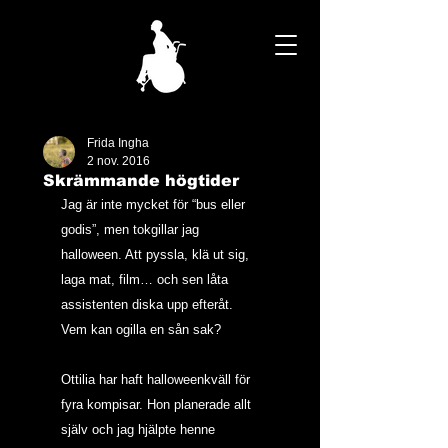
Frida Ingha
2 nov. 2016
Skrämmande högtider
Jag är inte mycket för “bus eller 
godis”, men tokgillar jag 
halloween. Att pyssla, klä ut sig, 
laga mat, film… och sen låta 
assistenten diska upp efteråt. 
Vem kan ogilla en sån sak?
Ottilia har haft halloweenkväll för 
fyra kompisar. Hon planerade allt 
själv och jag hjälpte henne 