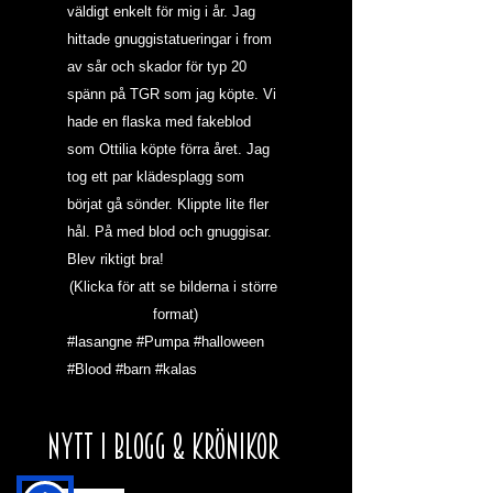
väldigt enkelt för mig i år. Jag 
hittade gnuggistatueringar i from 
av sår och skador för typ 20 
spänn på TGR som jag köpte. Vi 
hade en flaska med fakeblod 
som Ottilia köpte förra året. Jag 
tog ett par klädesplagg som 
börjat gå sönder. Klippte lite fler 
hål. På med blod och gnuggisar. 
Blev riktigt bra!
(Klicka för att se bilderna i större 
format)
#lasangne
#Pumpa
#halloween
#Blood
#barn
#kalas
NYTT I BLOGG & KRÖNIKOR