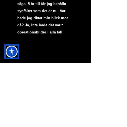
säga, 5 år till får jag behålla 
synfältet som det är nu. Var 
hade jag riktat min blick mot 
då? Ja, inte hade det varit 
operationsbilder i alla fall! 
Närbild på Fridas ansikte precis 
efter att hon genomgått en 
operation av ögonlocken. I bild 
syns en näsa med en stor 
septum-näsring, samt två ögon 
som tittar snett nedåt, båda 