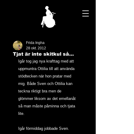
Frida Ingha
28 okt. 2012
Tjat är inte skitkul så…
Igår tog jag nya krafttag med att 
uppmuntra Ottilia till att använda 
stödtecken när hon pratar med 
mig. Både Sven och Ottilia kan 
teckna riktigt bra men de 
glömmer liksom av det emellanåt 
så man måste påminna och tjata 
lite.  
Igår förmiddag jobbade Sven. 