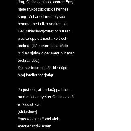
Jag, Ottilia och assistenten Emy 
hade frukostpicknick i hennes 
säng. Vi har ett memoryspel 
hemma med olika vecken på. 
Det [slideshow]kortet och turen 
plocka upp ett nästa kort och 
teckna. (På korten finns både 
bild av själva ordet samt hur man 
tecknar det.)
Kul när teckenspråk blir något 
skoj istället för tjatigt!
Ja just det, att ta knäppa bilder 
med mobilen tycker Ottilia också 
är väldigt kul!
[slideshow]
#bus
#tecken
#spel
#lek
#teckenspråk
#barn