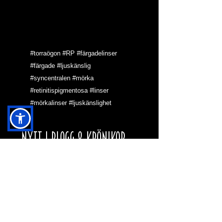
#torraögon
#RP
#färgadelinser
#färgade
#ljuskänslig
#syncentralen
#mörka
#retinitispigmentosa
#linser
#mörkalinser
#ljuskänslighet
NYTT I BLOGG & KRÖNIKOR
HJÄRNAN OCH MAH
JONG
VARFÖR SKA DEN