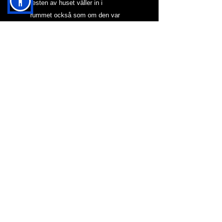
resten av huset väller in i 
rummet också som om den var 
på väg att ta över.
NYTT I BLOGG & KRÖNIKOR
HJÄRNAN OCH MAH
JONG
VARFÖR SKA DEN
HÄR HEMSIDAN
FINNAS?