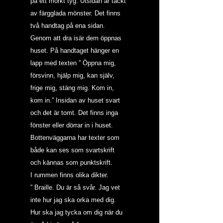
på ett mörkt tyg. Utsidan är täckt 
av färgglada mönster. Det finns 
två handtag på ena sidan. 
Genom att dra isär dem öppnas 
huset. På handtaget hänger en 
lapp med texten ” Öppna mig, 
försvinn, hjälp mig, kan själv, 
frige mig, stäng mig. Kom in, 
kom in.” Insidan av huset svart 
och det är tomt. Det finns inga 
fönster eller dörrar in i huset. 
Bottenväggarna har texter som 
både kan ses som svartskrift 
och kännas som punktskrift.
I rummen finns olika dikter.
” Braille. Du är så svår. Jag vet 
inte hur jag ska orka med dig. 
Hur ska jag tycka om dig när du 