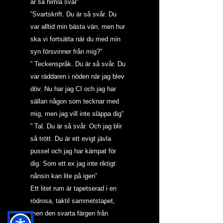
är så himla svår”
”Svartskrift. Du är så svår. Du 
var alltid min bästa vän, men hur 
ska vi fortsätta när du med min 
syn försvinner från mig?”
” Teckenspråk. Du är så svår. Du 
var räddaren i nöden när jag blev 
döv. Nu har jag CI och jag har 
sällan någon som tecknar med 
mig, men jag vill inte släppa dig”
” Tal. Du är så svår. Och jag blir 
så trött. Du är ett evigt jävla 
pussel och jag har kämpat för 
dig. Som ett ex jag inte riktigt 
nånsin kan lite på igen”
Ett litet rum är tapetserad i en 
rödrosa, taktil sammetstapet, 
men den svarta färgen från 