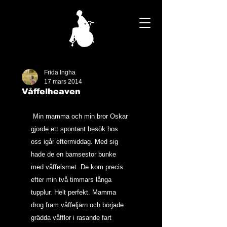
Frida Ingha
17 mars 2014
Våffelheaven
 Min mamma och min bror Oskar 
gjorde ett spontant besök hos 
oss igår eftermiddag. Med sig 
hade de en bamsestor bunke 
med våffelsmet. De kom precis 
efter min två timmars långa 
tupplur. Helt perfekt. Mamma 
drog fram våffeljärn och började 
grädda våfflor i rasande fart 