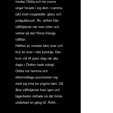
medan Ottilia och tre vuxna 
ungar hivade i sig dem i samma 
takt med vispgrädde, glass och 
jordgubbssylt. Åh, doften från 
våffeljärnet när man sitter och 
väntar på den första frasiga 
våfflan.
Hälften av smeten blev över och 
fick bo över i vårt kylskåp. Den 
kom väl till pass idag när alla 
dagis i Örebro hade stängt. 
Ottilia var hemma och 
eftermiddags-assistenten tog 
med sig sina tre yngsta barn. Då 
åkte våffeljärnet fram igen och 
lägenheten doftade så där himla 
underbart en gång till. Åhhh…