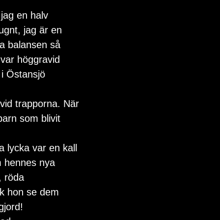
jag en halv 
gnt, jag är en 
la balansen så 
 var höggravid 
i Östansjö 
vid trapporna. När 
arn som blivit 
lycka var en kall 
m hennes nya 
, röda 
ck hon se dem 
gjord!