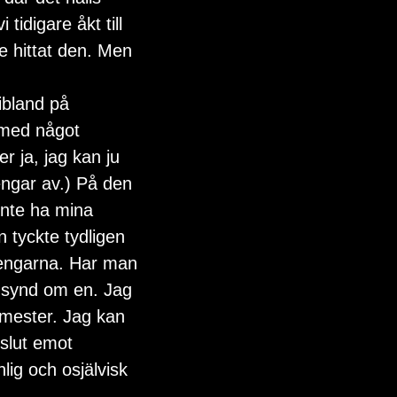
idigare åkt till 
e hittat den. Men 
ibland på 
 med något 
r ja, jag kan ju 
engar av.) På den 
nte ha mina 
tyckte tydligen 
engarna. Har man 
an synd om en. Jag 
emester. Jag kan 
 slut emot 
ig och osjälvisk 