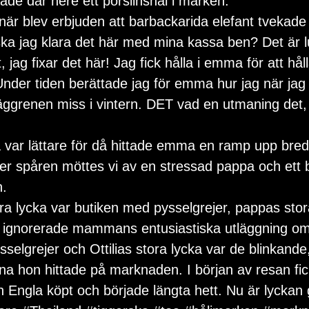
ade där nere ett porslinshål i marken.
är blev erbjuden att barbackarida elefant tvekade 
ka jag klara det här med mina kassa ben? Det är lu
jag fixar det här! Jag fick hålla i emma för att hål
 Under tiden berättade jag för emma hur jag när jag
äggrenen miss i vintern. DET vad en utmaning det, 
a var lättare för då hittade emma en ramp upp bred
ver spåren möttes vi av en stressad pappa och ett b
n.
 lycka var butiken med pysselgrejer, pappas stora 
 ignorerade mammans entusiastiska utläggning o
sselgrejer och Ottilias stora lycka var de blinkande
na hon hittade på marknaden. I början av resan fi
Engla köpt och började längta hett. Nu är lyckan 