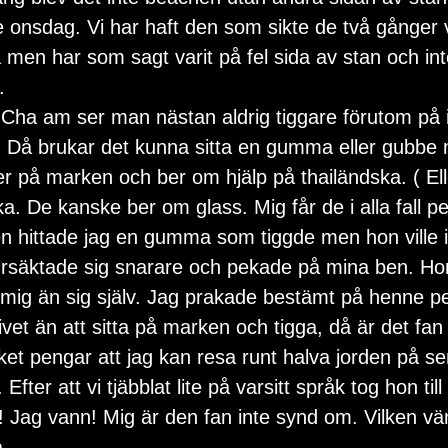
onsdag. Vi har haft den som sikte de två gånger vi t
men har som sagt varit på fel sida av stan och int
.
 Cha am ser man nästan aldrig tiggare förutom på 
 Då brukar det kunna sitta en gumma eller gubbe
r på marken och ber om hjälp på thailändska. ( Elle
ka. De kanske ber om glass. Mig får de i alla fall p
 hittade jag en gumma som tiggde men hon ville i
rsäktade sig snarare och pekade på mina ben. Hon 
mig än sig själv. Jag prakade bestämt på henne p
 livet än att sitta på marken och tigga, då är det f
ket pengar att jag kan resa runt halva jorden på s
fter att vi tjäbblat lite på varsitt språk tog hon till
 Jag vann! Mig är den fan inte synd om. Vilken vänl
.