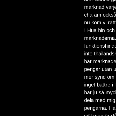
marknad varje 
cha am också 
nu kom vi rätt
I Hua hin och
marknaderna.
funktionshinde
inte thailänds
här marknaden
pengar utan u
mer synd om 
inget bättre i
har ju så myc
dela med mig. E
pengarna. Ha!
själ man är då