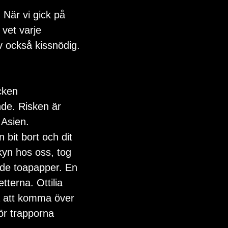
. När vi gick på 
vet varje 
v också kissnödig. 
cken
nde. Risken är 
 Asien.
 bit bort och dit 
lkyn hos oss, tog 
vde toapapper. En 
tterna. Ottilia 
a att komma över 
ör trapporna 