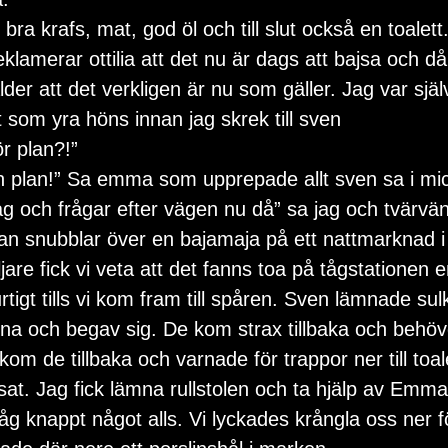
 bra krafs, mat, god öl och till slut också en toalett
amerar ottilia att det nu är dags att bajsa och då 
er att det verkligen är nu som gäller. Jag var själ
 som yra höns innan jag skrek till sven
r plan?!”
n plan!” Sa emma som upprepade allt sven sa i mi
ag och frågar efter vägen nu då” sa jag och tvärvä
an snubblar över en bajamaja på ett nattmarknad i
jare fick vi veta att det fanns toa på tågstationen en
rtigt tills vi kom fram till spåren. Sven lämnade su
larna och begav sig. De kom strax tillbaka och behö
om de tillbaka och varnade för trappor ner till toale
sat. Jag fick lämna rullstolen och ta hjälp av Emm
åg knappt något alls. Vi lyckades krångla oss ner f