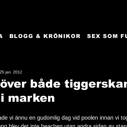
A
BLOGG & KRÖNIKOR
SEX SOM 
25 jan. 2012
över både tiggerska
 i marken
e vi ännu en gudomlig dag vid poolen innan vi tog 
g blev det inte beachen utan andra sidan av stan 