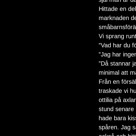
Hittade en del
marknaden dekl
småbarnsföräld
Vi sprang runt
”Vad har du fö
”Jag har inge
”Då stannar j
minimal att m
Från en försäl
traskade vi hu
ottilia på ax
stund senare k
hade bara kis
spåren. Jag s