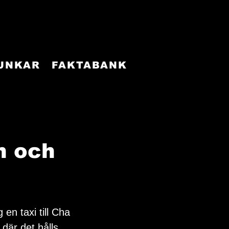
FUNKAR
FAKTABANK
n och
en taxi till Cha 
där det hålls 