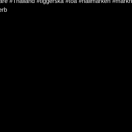
are
#Thailand
#tiggerska
#toa
#hålimarken
#markn
erb