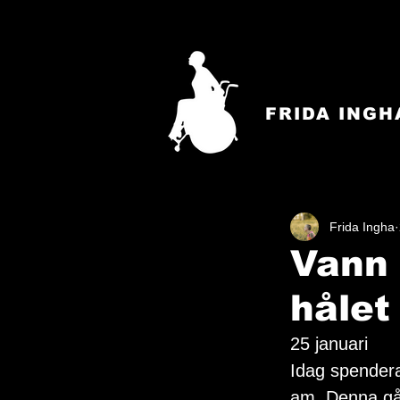
FRIDA INGH
Frida Ingha
Vann 
hålet
25 januari
Idag spenderad
am. Denna gån