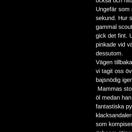
också och hitt
Ungefär som n
sekund. Hur s
gammal scout, 
gick det fint.
pinkade vid v
dessutom.
Vägen tillbak
vi tagit oss ö
bajsnödig ige
 Mammas stora
öl medan han
fantastiska py
klacksandaler
som kompisen 