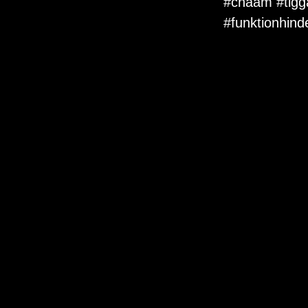
#chaam
#tigg
#funktionhind