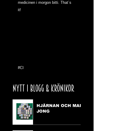
medicinen i morgon bitti. That´s 
it!
#CI
NYTT I BLOGG & KRÖNIKOR
HJÄRNAN OCH MAH
JONG