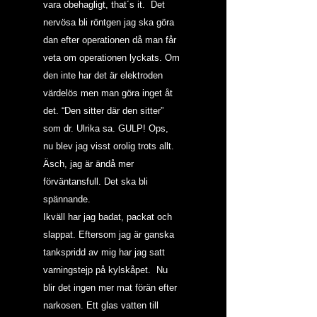
vara obehagligt, that´s it.  Det 
nervösa bli röntgen jag ska göra 
dan efter operationen då man får 
veta om operationen lyckats. Om 
den inte har det är elektroden 
värdelös men man göra inget åt 
det. “Den sitter där den sitter” 
som dr. Ulrika sa. GULP! Ops, 
nu blev jag visst orolig trots allt. 
Äsch, jag är ändå mer 
förväntansfull. Det ska bli 
spännande.
Ikväll har jag badat, packat och 
slappat. Eftersom jag är ganska 
tankspridd av mig har jag satt 
varningstejp på kylskåpet.  Nu 
blir det ingen mer mat förän efter 
narkosen. Ett glas vatten till 