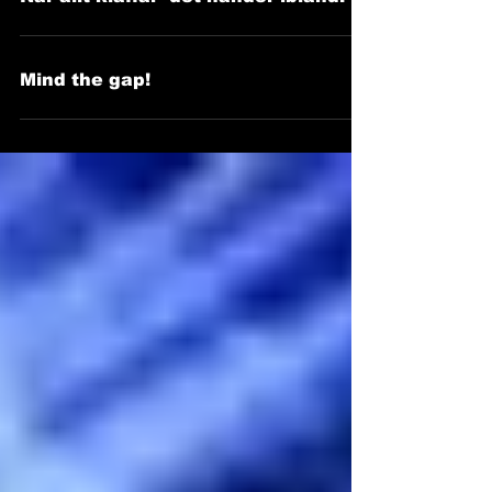
När allt klaffar -det händer ibland.
Mind the gap!