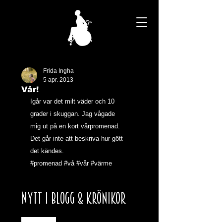
Frida Ingha
5 apr. 2013
Vår!
Igår var det milt väder och 10 
grader i skuggan. Jag vågade 
mig ut på en kort vårpromenad. 
Det går inte att beskriva hur gött 
det kändes.
#promenad
#vå
#vår
#värme
NYTT I BLOGG & KRÖNIKOR