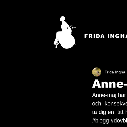
FRIDA INGH
Frida Ingha
Anne-
Anne-maj har v
och  konsekve
ta dig en  titt 
#blogg
#dövbl