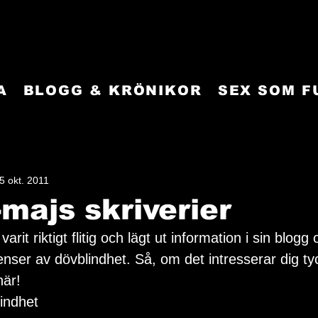
A
BLOGG & KRÖNIKOR
SEX SOM 
5 okt. 2011
majs skriverier
arit riktigt flitig och lägt ut information i sin blo
nser av dövblindhet. Så, om det intresserar dig tyc
här!
indhet