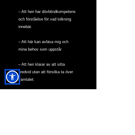
– Att hen har dövblindkompetens 
och förståelse för vad tolkning 
innebär.
– Att här kan avläsa mig och 
mina behov som uppstår
– Att hen klarar av att sitta 
bredvid utan att försöka ta över 
samtalet.
-Ett jädra tålamod
Vad krävs av telefonisten
-Tid
– vilja att anpassa sig.