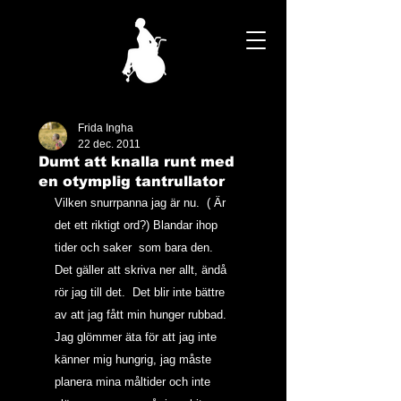
Frida Ingha
22 dec. 2011
Dumt att knalla runt med
en otymplig tantrullator
Vilken snurrpanna jag är nu.  ( Är 
det ett riktigt ord?) Blandar ihop 
tider och saker  som bara den. 
Det gäller att skriva ner allt, ändå 
rör jag till det.  Det blir inte bättre 
av att jag fått min hunger rubbad. 
Jag glömmer äta för att jag inte 
känner mig hungrig, jag måste 
planera mina måltider och inte 