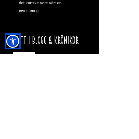
det kanske vore värt en 
investering.
NYTT I BLOGG & KRÖNIKOR
HJÄRNAN OCH MAH
JONG
VARFÖR SKA DEN
HÄR HEMSIDAN
FINNAS?