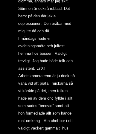
glömma, annars mår jag skit. 
Sömnen är också rubbad. Det 
beror på den där jäkla 
depressionen. Den bråkar med 
mig lite då och då.
I måndags hade vi 
avdelningsmöte och julfest 
hemma hos bossen. Väldigt 
trevligt. Jag hade både tolk och 
assistent. LYX! 
Arbetskameraterna är ju dock så 
vana vid att prata i mickarna så 
vi kör4de på det, men tolken 
hade en av dem ohc fyllde i allt 
som sades “bredvid” samt att 
hon förmedlade allt som hände 
runt omkring.  Min chef bor i ett 
väldigt vackert gammalt  hus 