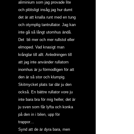
aliminium som jag provade lite 
och plötsligt insåg jag hur dumt 
det är att knalla runt med en tung 
och otymplig tantrullator. Jag kan 
inte gå så långt utomhus ändå. 
Det  bli mer och mer rullstol eller 
elmoped. Vad knasigt man 
krånglar till allt. Anledningen till 
att jag inte använder rullatorn 
inomhus är ju förmodligen för att 
den är så stor och klumpig. 
Skitmycket plats tar där ju den 
också. En bättre rullator vore ju 
inte bara bra för mig heller, det är 
ju sven som får lyfta och konka 
på den in i bilen, upp för 
trappor… 
Synd att de är dyra bara, men 