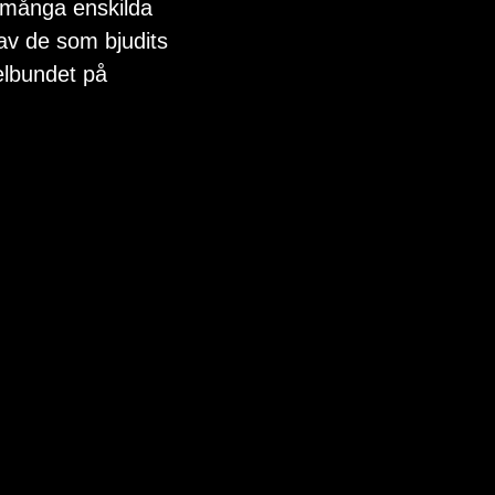
 många enskilda 
av de som bjudits 
elbundet på 