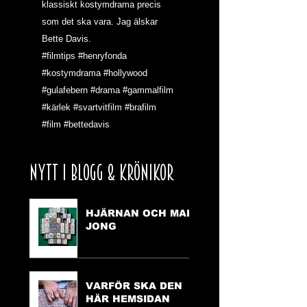
klassiskt kostymdrama precis 
som det ska vara. Jag älskar 
Bette Davis.
#filmtips
#henryfonda
#kostymdrama
#hollywood
#gulafebern
#drama
#gammalfilm
#kärlek
#svartvitfilm
#brafilm
#film
#bettedavis
NYTT I BLOGG & KRÖNIKOR
HJÄRNAN OCH MAH
JONG
VARFÖR SKA DEN
HÄR HEMSIDAN