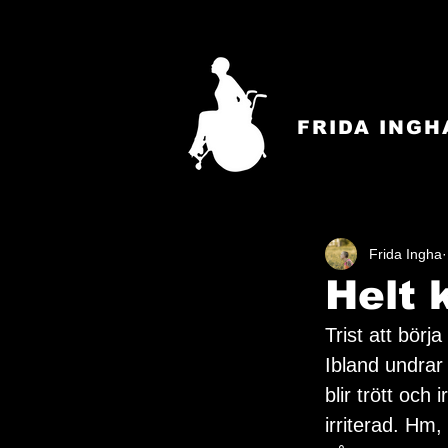
FRIDA INGH
Frida Ingha
Helt 
Trist att bör
Ibland undrar
blir trött och 
irriterad. Hm, i