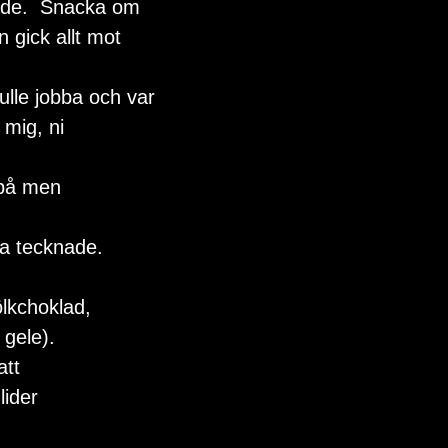
ade.  Snacka om 
 gick allt mot 
lle jobba och var 
mig, ni 
 på men 
a tecknade. 
lkchoklad, 
gele).  
tt 
lider 