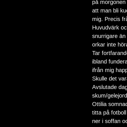
på morgonen t
att man bli ku
mig. Precis f
Huvudvärk och
snurrigare än
orkar inte hö
Tar fortfaran
ibland fundera
ifrån mig hap
Skulle det va
Avslutade dag
skum/gelejord
Ottilia somnad
titta på fotbo
ner i soffan o