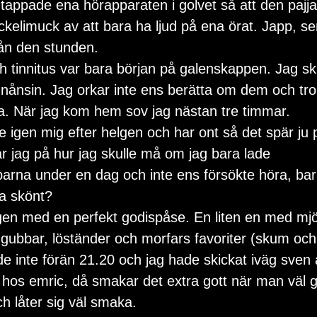
appade ena hörapparaten i golvet så att den pajj
ckelimuck av att bara ha ljud på ena örat. Japp, sen
rån den stunden.
 tinnitus var bara början på galenskappen. Jag sku
 nånsin. Jag orkar inte ens berätta om dem och tro 
ra. När jag kom hem sov jag nästan tre timmar.
de igen mig efter helgen och har ont så det spär ju
r jag på hur jag skulle må om jag bara lade 
parna under en dag och inte ens försökte höra, bar
ra skönt?
en med en perfekt godispåse. En liten en med mjö
gubbar, löständer och morfars favoriter (skum och 
e inte förän 21.20 och jag hade skickat iväg sven a
ll hos emric, då smakar det extra gott när man väl g
ch låter sig väl smaka.