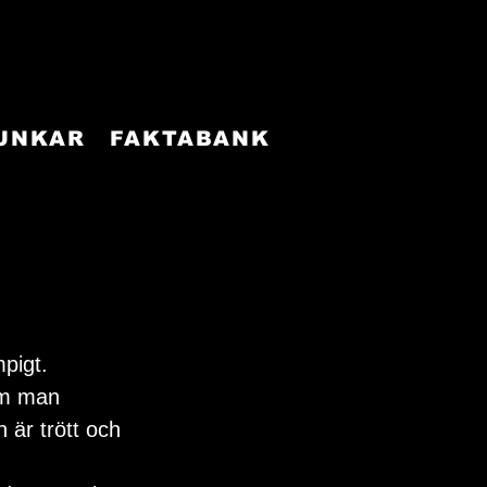
FUNKAR
FAKTABANK
pigt. 
om man 
n är trött och 