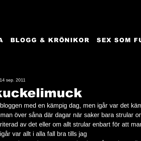
A
BLOGG & KRÖNIKOR
SEX SOM 
14 sep. 2011
kuckelimuck
ja bloggen med en kämpig dag, men igår var det käm
 man över såna där dagar när saker bara strular 
irriterad av det eller om allt strular enbart för att ma
går var allt i alla fall bra tills jag 