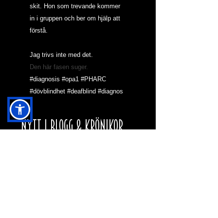
skit. Hon som trevande kommer 
in i gruppen och ber om hjälp att 
förstå.
Jag trivs inte med det.
Den här fasen suger.
#diagnosis
#opa1
#PHARC
#dövblindhet
#deafblind
#diagnos
NYTT I BLOGG & KRÖNIKOR
HJÄRNAN OCH MAH
JONG
VARFÖR SKA DEN
HÄR HEMSIDAN