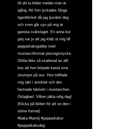
till att ta bilder medan man är 
igång. Att hon lyckades fånga 
ögonblicket då jag tjuväter deg 
och sven går syn på mig är 
ganska svårslaget. En anna kul 
grej var ju att jag klätt ut mig till 
pepparkaksgubbe med 
mustaschformat piecingsmycke. 
Ottilia blev så exalterad av allt 
bus att hon började kasta sina 
strumpor på oss. Hon träffade 
mig rakt i ansiktet och den 
fastnade faktiskt i mustaschen. 
Oslagbart. Vilken jäkla rolig dag! 
(Klicka på bilden för att se den i 
större format)
#baka
#familj
#pepparkakor
#pepparkaksdeg