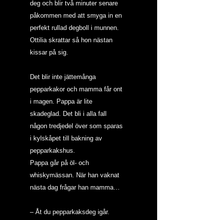
deg och blir två minuter senare 
påkommen med att smyga in en 
perfekt rullad degboll i munnen. 
Ottilia skrattar så hon nästan 
kissar på sig.
Det blir inte jättemånga 
pepparkakor och mamma får ont 
i magen. Pappa är lite 
skadeglad. Det bli i alla fall 
någon tredjedel över som sparas 
i kylskåpet till bakning av 
pepparkakshus.
Pappa går på öl- och 
whiskymässan. När han vaknat 
nästa dag frågar han mamma…
– Åt du pepparkaksdeg igår. 