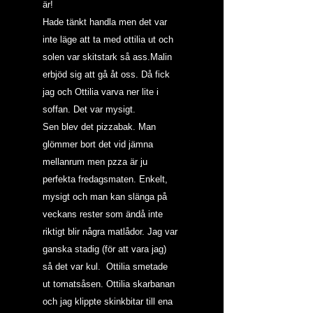
är!
Hade tänkt handla men det var 
inte läge att ta med ottilia ut och 
solen var skitstark så ass.Malin 
erbjöd sig att gå åt oss. Då fick 
jag och Ottilia varva ner lite i 
soffan. Det var mysigt.
Sen blev det pizzabak. Man 
glömmer bort det vid jämna 
mellanrum men pzza är ju 
perfekta fredagsmaten. Enkelt, 
mysigt och man kan slänga på 
veckans rester som ändå inte 
riktigt blir några matlådor. Jag var 
ganska stadig (för att vara jag) 
så det var kul.  Ottilia smetade 
ut tomatsåsen. Ottilia skarbanan 
och jag klippte skinkbitar till ena 