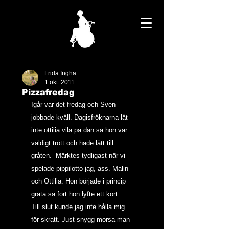
Frida Ingha
1 okt. 2011
Pizzafredag
Igår var det fredag och Sven 
jobbade kväll. Dagisfröknarna lät 
inte ottilia vila på dan så hon var 
väldigt trött och hade lätt till 
gråten.  Märktes tydligast när vi 
spelade pippilotto jag, ass. Malin 
och Ottilia. Hon började i princip 
gråta så fort hon lyfte ett kort. 
Till slut kunde jag inte hålla mig 
för skratt. Just snygg morsa man 