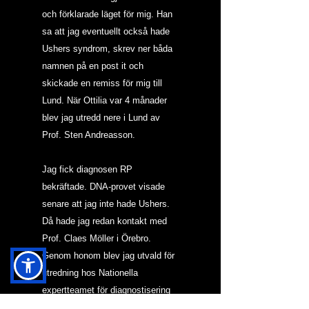
och förklarade läget för mig. Han 
sa att jag eventuellt också hade 
Ushers syndrom, skrev ner båda 
namnen på en post it och 
skickade en remiss för mig till 
Lund. När Ottilia var 4 månader 
blev jag utredd nere i Lund av 
Prof. Sten Andreasson.
Jag fick diagnosen RP 
bekräftade. DNA-provet visade 
senare att jag inte hade Ushers. 
Då hade jag redan kontakt med 
Prof. Claes Möller i Örebro. 
Genom honom blev jag utvald för 
utredning hos Nationella 
expertteamet för diagnostisering 
av personer med dövblindhet. 