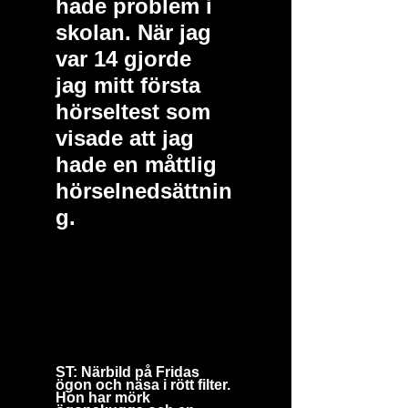
hade problem i 
skolan. När jag 
var 14 gjorde 
jag mitt första 
hörseltest som 
visade att jag 
hade en måttlig 
hörselnedsättnin
g. 
ST: Närbild på Fridas 
ögon och näsa i rött filter. 
Hon har mörk 