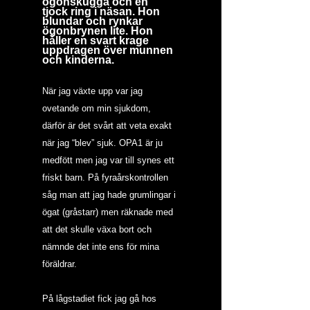
ögonskugga och en 
tjock ring i näsan. Hon 
blundar och rynkar 
ögonbrynen lite. Hon 
håller en svart krage 
uppdragen över munnen 
och kinderna.
När jag växte upp var jag 
ovetande om min sjukdom, 
därför är det svårt att veta exakt 
när jag “blev” sjuk. OPA1 är ju 
medfött men jag var till synes ett 
friskt barn. På fyraårskontrollen 
såg man att jag hade grumlingar i 
ögat (gråstarr) men räknade med 
att det skulle växa bort och 
nämnde det inte ens för mina 
föräldrar.
På lågstadiet fick jag gå hos 