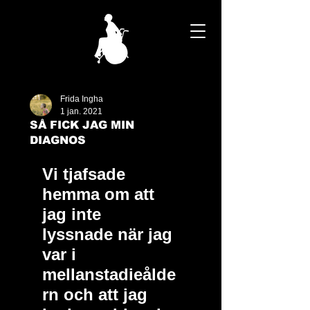
Frida Ingha
1 jan. 2021
SÅ FICK JAG MIN
DIAGNOS
Vi tjafsade 
hemma om att 
jag inte 
lyssnade när jag 
var i 
mellanstadieålde
rn och att jag 