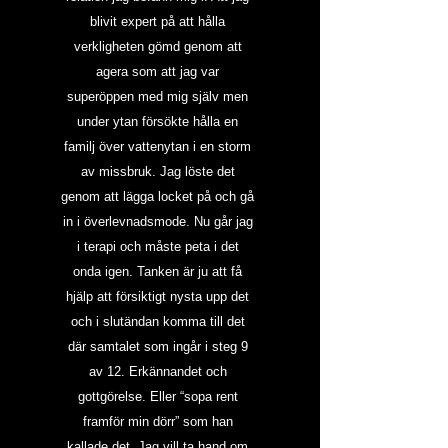
blivit expert på att hålla 
verkligheten gömd genom att 
agera som att jag var 
superöppen med mig själv men 
under ytan försökte hålla en 
familj över vattenytan i en storm 
av missbruk. Jag löste det 
genom att lägga locket på och gå 
in i överlevnadsmode. Nu går jag 
i terapi och måste peta i det 
onda igen. Tanken är ju att få 
hjälp att försiktigt nysta upp det 
och i slutändan komma till det 
där samtalet som ingår i steg 9 
av 12. Erkännandet och 
gottgörelse. Eller “sopa rent 
framför min dörr” som han 
kallade det. Jag vill ta hand om 