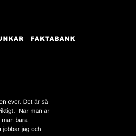
FUNKAR
FAKTABANK
en ever. Det är så 
iktigt.  När man är 
r man bara 
jobbar jag och 