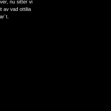
er, nu sitter vi 
 av vad ottilia 
ar´t.