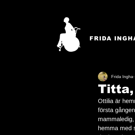
FRIDA INGH
Frida Ingha
Titta
Ottilia är he
första gången 
mammaledig, s
hemma med sju