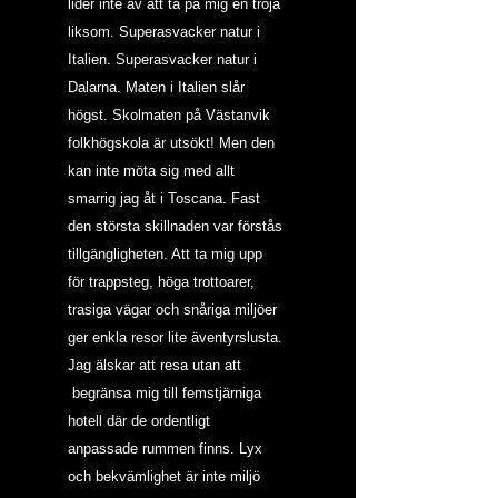
lider inte av att ta på mig en tröja 
liksom. Superasvacker natur i 
Italien. Superasvacker natur i 
Dalarna. Maten i Italien slår 
högst. Skolmaten på Västanvik 
folkhögskola är utsökt! Men den 
kan inte möta sig med allt 
smarrig jag åt i Toscana. Fast 
den största skillnaden var förstås 
tillgängligheten. Att ta mig upp 
för trappsteg, höga trottoarer, 
trasiga vägar och snåriga miljöer 
ger enkla resor lite äventyrslusta. 
Jag älskar att resa utan att 
 begränsa mig till femstjärniga 
hotell där de ordentligt 
anpassade rummen finns. Lyx 
och bekvämlighet är inte miljö 