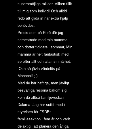
superomöjliga miljöer. Vilken tillit 
till mig som individ! Och alltid 
redo att glida in när extra hjälp 
behövdes.
Precis som på Rörö där jag 
semestrade med min mamma 
och dotter tidigare i sommar, Min 
mamma är helt fantastisk med 
se efter allt och alla i sin närhet. 
 Och så jävla värdelös på 
Monopol! ;-)
Med de här häftiga, men jävligt 
besvärliga resorna bakom sig 
kom då alltså familjevecka i 
Dalarna. Jag har suttit med i 
styrelsen för 
FSDB
s 
familjesektion i fem år och varit 
delaktig i att planera den årliga 