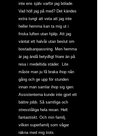
inte ens själv varför jag bölade. 
Vad höll jag på med? Det kändes 
extra tungt att veta att jag inte 
heller hemma kan ta mig ut i 
friska luften utan hjälp. Att jag 
väntat ett halvår utan beslut om 
bostadsanpassning. Men hemma 
är jag ändå betydligt friare än på 
resa i medeltida städer.  Lite 
måste man ju få braka ihop nån 
gång och ge upp för stunden 
innan man samlar ihop sig igen. 
Assistenterna kunde inte gjort ett 
bättre jobb. Så samtliga och 
stresståliga hela resan. Helt 
fantastiskt. Och min familj, 
vilken superfamilj som vågar 
räkna med mig trots 