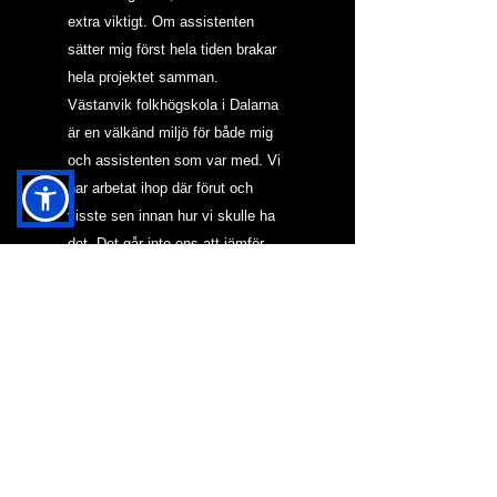
extra viktigt. Om assistenten 
sätter mig först hela tiden brakar 
hela projektet samman.
Västanvik folkhögskola i Dalarna 
är en välkänd miljö för både mig 
och assistenten som var med. Vi 
har arbetat ihop där förut och 
visste sen innan hur vi skulle ha 
det. Det går inte ens att jämför 
med en resa som Italien.  Här 
kunde jag ha bättre koll själv och 
planera väl. Det var en aning 
terapeutiskt faktiskt att ta 
tillbaka rodret. Vad vi dock 
behövde göra för att assistenten 
skulle palla var att halvera resan. 
Istället för att ha fyra hela dagar 
där plus bilresa hade vi två. Jag 