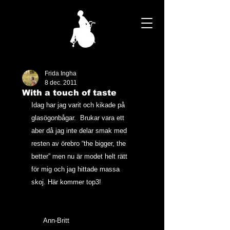
Frida Ingha
8 dec. 2011
With a touch of taste
Idag har jag varit och kikade på 
glasögonbågar.  Brukar vara ett 
aber då jag inte delar smak med 
resten av örebro “the bigger, the 
better” men nu är modet helt rätt 
för mig och jag hittade massa 
skoj. Här kommer top3!
      Ann-Britt                       