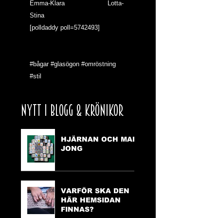
Emma-Klara                      Lotta-
Stina
[polldaddy poll=5742493]
#bågar
#glasögon
#omröstning
#stil
NYTT I BLOGG & KRÖNIKOR
HJÄRNAN OCH MAH
JONG
VARFÖR SKA DEN
HÄR HEMSIDAN
FINNAS?